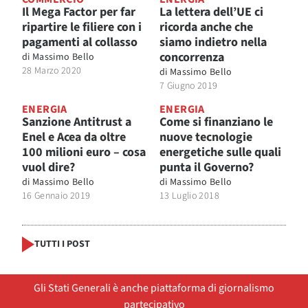
Il Mega Factor per far
La lettera dell’UE ci
ripartire le filiere con i
ricorda anche che
pagamenti al collasso
siamo indietro nella
concorrenza
di
Massimo Bello
28 Marzo 2020
di
Massimo Bello
7 Giugno 2019
ENERGIA
ENERGIA
Sanzione Antitrust a
Come si finanziano le
Enel e Acea da oltre
nuove tecnologie
100 milioni euro – cosa
energetiche sulle quali
vuol dire?
punta il Governo?
di
Massimo Bello
di
Massimo Bello
16 Gennaio 2019
13 Luglio 2018
TUTTI I POST
Gli Stati Generali è anche piattaforma di giornalismo
partecipativo