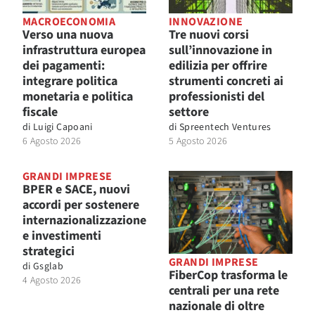
MACROECONOMIA
INNOVAZIONE
Verso una nuova
Tre nuovi corsi
infrastruttura europea
sull’innovazione in
dei pagamenti:
edilizia per offrire
integrare politica
strumenti concreti ai
monetaria e politica
professionisti del
fiscale
settore
di
Luigi Capoani
di
Spreentech Ventures
6 Agosto 2026
5 Agosto 2026
GRANDI IMPRESE
BPER e SACE, nuovi
accordi per sostenere
internazionalizzazione
e investimenti
strategici
GRANDI IMPRESE
di
Gsglab
FiberCop trasforma le
4 Agosto 2026
centrali per una rete
nazionale di oltre