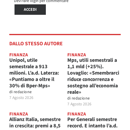
Devi fare login per commentare
ACCEDI
DALLO STESSO AUTORE
FINANZA
FINANZA
Unipol, utile
Mps, utili semestrali a
semestrale a 913
1,1 mld (+25%).
milioni. L’a.d. Laterza:
Lovaglio: «Smembrarci
«Puntiamo a oltre il
riduce concorrenza e
30% di Bper-Mps»
sostegno all’economia
reale»
di
redazione
7 Agosto 2026
di
redazione
7 Agosto 2026
FINANZA
FINANZA
Allianz Italia, semestre
Per Generali semestre
in crescita: premi a 8,5
record. E intanto l’a.d.