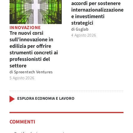
accordi per sostenere
internazionalizzazione
e investimenti
strategici
INNOVAZIONE
di
Gsglab
Tre nuovi corsi
4 Agosto 2026
sull’innovazione in
edilizia per offrire
strumenti concreti ai
professionisti del
settore
di
Spreentech Ventures
5 Agosto 2026
ESPLORA ECONOMIA E LAVORO
COMMENTI