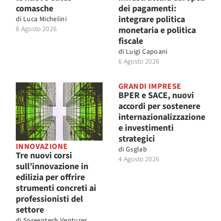
comasche
dei pagamenti:
integrare politica
di
Luca Michelini
8 Agosto 2026
monetaria e politica
fiscale
di
Luigi Capoani
6 Agosto 2026
GRANDI IMPRESE
BPER e SACE, nuovi
accordi per sostenere
internazionalizzazione
e investimenti
strategici
INNOVAZIONE
di
Gsglab
Tre nuovi corsi
4 Agosto 2026
sull’innovazione in
edilizia per offrire
strumenti concreti ai
professionisti del
settore
di
Spreentech Ventures