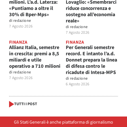
milioni. L’a.d. Laterza:
Lovaglio: «Smembrarci
«Puntiamo a oltre il
riduce concorrenza e
30% di Bper-Mps»
sostegno all’economia
reale»
di
redazione
7 Agosto 2026
di
redazione
7 Agosto 2026
FINANZA
FINANZA
Allianz Italia, semestre
Per Generali semestre
in crescita: premi a 8,5
record. E intanto l’a.d.
miliardi e utile
Donnet prepara la linea
operativo a 710 milioni
di difesa contro le
ricadute di Intesa-MPS
di
redazione
7 Agosto 2026
di
redazione
6 Agosto 2026
TUTTI I POST
Gli Stati Generali è anche piattaforma di giornalismo