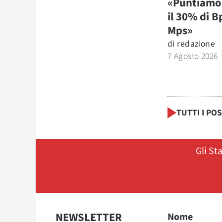
«Puntiamo 
il 30% di B
Mps»
di
redazione
7 Agosto 2026
TUTTI I PO
Gli St
NEWSLETTER
Nome