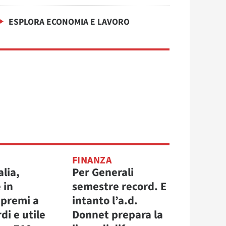
ESPLORA ECONOMIA E LAVORO
FINANZA
alia,
Per Generali
 in
semestre record. E
 premi a
intanto l’a.d.
di e utile
Donnet prepara la