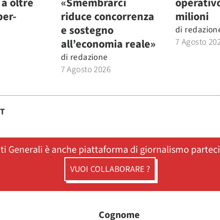
a oltre
«Smembrarci
operativ
per-
riduce concorrenza
milioni
e sostegno
di
redazion
7 Agosto 20
all’economia reale»
di
redazione
7 Agosto 2026
ST
ati Generali è anche piattaforma di giornalismo partec
VUOI COLLABORARE ?
Cognome