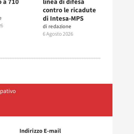
o a 710
linea di difesa
contro le ricadute
di Intesa-MPS
e
26
di
redazione
6 Agosto 2026
ipativo
Indirizzo E-mail