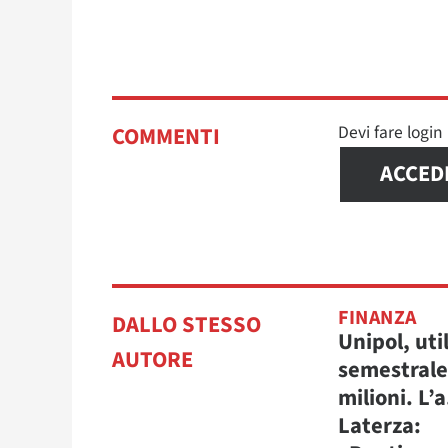
Devi fare logi
COMMENTI
ACCED
FINANZA
DALLO STESSO
Unipol, uti
AUTORE
semestrale
milioni. L’a
Laterza: