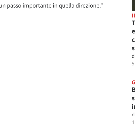
 un passo importante in quella direzione.”
T
e
c
s
d
5
B
s
i
d
4