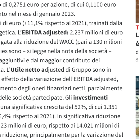
o di 0,2751 euro per azione, di cui 0,1100 euro
conto nel mese di gennaio 2023.
 di euro (+11,1% rispetto al 2021), trainati dalla
etica. L’
EBITDA adjusted:
2.237 milioni di euro
L
 legata alla riduzione del WACC (pari a 130 milioni
é
ties sono – si legge nella nota della società –
d
8
 aggiuntivi e dal maggior contributo dei
a. L’
Utile netto a
djusted di Gruppo sono in
r effetto della variazione dell’EBITDA adjusted,
ento degli oneri finanziari netti, parzialmente
elle società partecipate. Gli
investimenti
una significativa crescita del 52%, di cui 1.351
6,4% rispetto al 2021). In significativa riduzione
3 milioni di euro, rispetto ai 14.021 milioni di
a riduzione, principalmente per la variazione del