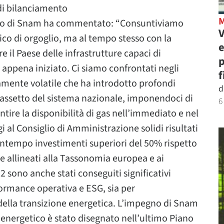
 di bilanciamento
to di Snam ha commentato: “Consuntiviamo
V
co di orgoglio, ma al tempo stesso con la
e
 il Paese delle infrastrutture capaci di
p
 appena iniziato. Ci siamo confrontati negli
f
mente volatile che ha introdotto profondi
d
’assetto del sistema nazionale, imponendoci di
6
ntire la disponibilità di gas nell’immediato e nel
al Consiglio di Amministrazione solidi risultati
ontempo investimenti superiori del 50% rispetto
e allineati alla Tassonomia europea e ai
sono anche stati conseguiti significativi
rformance operativa e ESG, sia per
s della transizione energetica. L’impegno di Snam
 energetico è stato disegnato nell’ultimo Piano