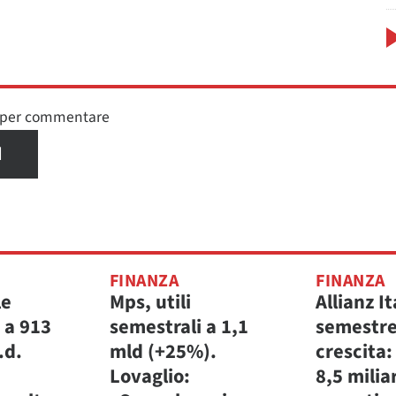
n per commentare
I
FINANZA
FINANZA
le
Mps, utili
Allianz It
 a 913
semestrali a 1,1
semestre
.d.
mld (+25%).
crescita:
Lovaglio:
8,5 miliar