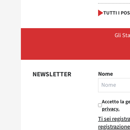
TUTTI I PO
Gli St
NEWSLETTER
Nome
Accetto la g
privacy.
Ti sei regist
registrazione