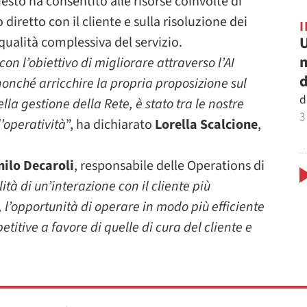
esto ha consentito alle risorse coinvolte di
iretto con il cliente e sulla risoluzione dei
U
qualità complessiva del servizio.
m
on l’obiettivo di migliorare attraverso l’AI
d
nonché arricchire la propria proposizione sul
d
lla gestione della Rete, è stato tra le nostre
3
l’operatività
”, ha dichiarato
Lorella Scalcione
,
ilo Decaroli
, responsabile delle Operations di
ità di un’interazione con il cliente più
 l’opportunità di operare in modo più efficiente
petitive a favore di quelle di cura del cliente e