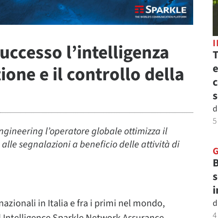
uccesso l’intelligenza
T
e
tione e il controllo della
c
s
d
5
gineering l’operatore globale ottimizza il
alle segnalazioni a beneficio delle attività di
B
s
i
nazionali in Italia e fra i primi nel mondo,
d
4
ial Intelligence Sparkle Network Assurance