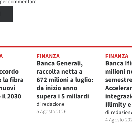
n per commentare
I
A
FINANZA
FINANZA
Banca Generali,
Banca Ifis
accordo
raccolta netta a
milioni n
 la fibra
672 milioni a luglio:
semestre
 nuovi
da inizio anno
Accelera
 il 2030
supera i 5 miliardi
integraz
Illimity 
di
redazione
5 Agosto 2026
di
redazion
4 Agosto 20