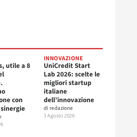
INNOVAZIONE
, utile a 8
UniCredit Start
el
Lab 2026: scelte le
.
migliori startup
no
italiane
ione con
dell’innovazione
e sinergie
di
redazione
3 Agosto 2026
e
26