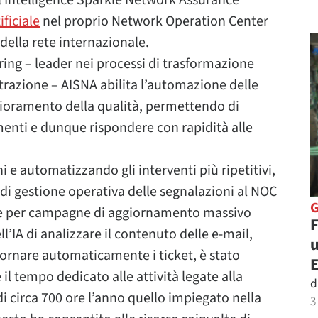
ificiale
nel proprio Network Operation Center
della rete internazionale.
ing – leader nei processi di trasformazione
trazione – AISNA abilita l’automazione delle
glioramento della qualità, permettendo di
eamenti e dunque rispondere con rapidità alle
 e automatizzando gli interventi più ripetitivi,
 di gestione operativa delle segnalazioni al NOC
one per campagne di aggiornamento massivo
F
ell’IA di analizzare il contenuto delle e-mail,
u
iornare automaticamente i ticket, è stato
 il tempo dedicato alle attività legate alla
d
di circa 700 ore l’anno quello impiegato nella
3