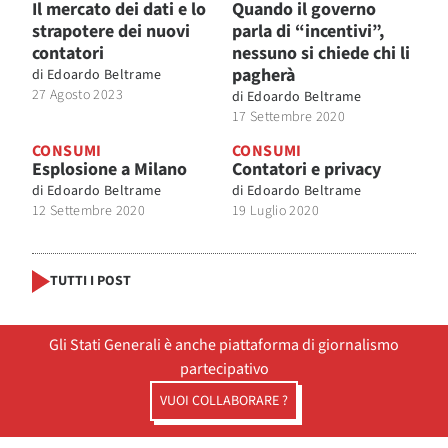
Il mercato dei dati e lo
Quando il governo
strapotere dei nuovi
parla di “incentivi”,
contatori
nessuno si chiede chi li
pagherà
di
Edoardo Beltrame
27 Agosto 2023
di
Edoardo Beltrame
17 Settembre 2020
CONSUMI
CONSUMI
Esplosione a Milano
Contatori e privacy
di
Edoardo Beltrame
di
Edoardo Beltrame
12 Settembre 2020
19 Luglio 2020
TUTTI I POST
Gli Stati Generali è anche piattaforma di giornalismo
partecipativo
VUOI COLLABORARE ?