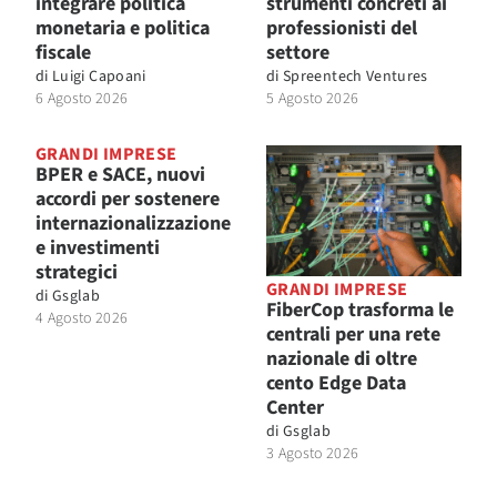
integrare politica
strumenti concreti ai
monetaria e politica
professionisti del
fiscale
settore
di
Luigi Capoani
di
Spreentech Ventures
6 Agosto 2026
5 Agosto 2026
GRANDI IMPRESE
BPER e SACE, nuovi
accordi per sostenere
internazionalizzazione
e investimenti
strategici
GRANDI IMPRESE
di
Gsglab
FiberCop trasforma le
4 Agosto 2026
centrali per una rete
nazionale di oltre
cento Edge Data
Center
di
Gsglab
3 Agosto 2026