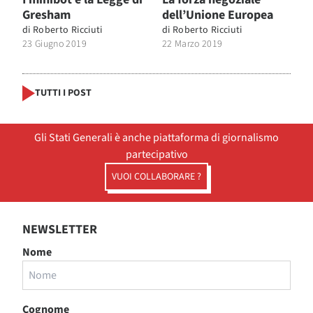
Gresham
dell’Unione Europea
di
Roberto Ricciuti
di
Roberto Ricciuti
23 Giugno 2019
22 Marzo 2019
TUTTI I POST
Gli Stati Generali è anche piattaforma di giornalismo
partecipativo
VUOI COLLABORARE ?
NEWSLETTER
Nome
Cognome