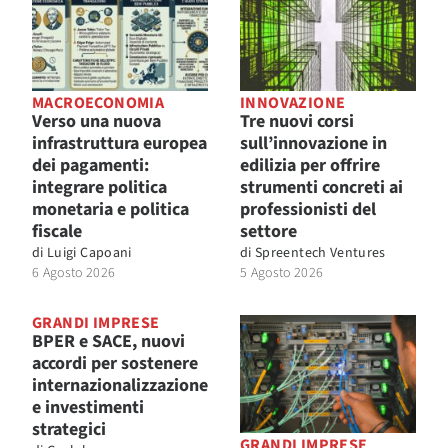
MACROECONOMIA
INNOVAZIONE
Verso una nuova
Tre nuovi corsi
infrastruttura europea
sull’innovazione in
dei pagamenti:
edilizia per offrire
integrare politica
strumenti concreti ai
monetaria e politica
professionisti del
fiscale
settore
di
Luigi Capoani
di
Spreentech Ventures
6 Agosto 2026
5 Agosto 2026
GRANDI IMPRESE
BPER e SACE, nuovi
accordi per sostenere
internazionalizzazione
e investimenti
strategici
GRANDI IMPRESE