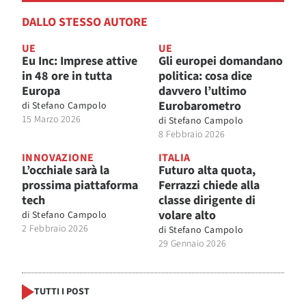
DALLO STESSO AUTORE
UE
UE
Eu Inc: Imprese attive
Gli europei domandano
in 48 ore in tutta
politica: cosa dice
Europa
davvero l’ultimo
Eurobarometro
di
Stefano Campolo
15 Marzo 2026
di
Stefano Campolo
8 Febbraio 2026
INNOVAZIONE
ITALIA
L’occhiale sarà la
Futuro alta quota,
prossima piattaforma
Ferrazzi chiede alla
tech
classe dirigente di
volare alto
di
Stefano Campolo
2 Febbraio 2026
di
Stefano Campolo
29 Gennaio 2026
TUTTI I POST