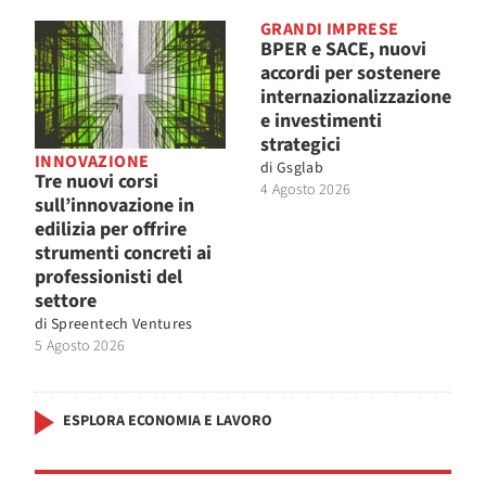
GRANDI IMPRESE
BPER e SACE, nuovi
accordi per sostenere
internazionalizzazione
e investimenti
strategici
INNOVAZIONE
di
Gsglab
Tre nuovi corsi
4 Agosto 2026
sull’innovazione in
edilizia per offrire
strumenti concreti ai
professionisti del
settore
di
Spreentech Ventures
5 Agosto 2026
ESPLORA ECONOMIA E LAVORO