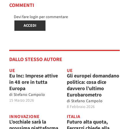
COMMENTI
Devi fare login per commentare
ACCEDI
DALLO STESSO AUTORE
UE
UE
Eu Inc: Imprese attive
Gli europei domandano
in 48 ore in tutta
politica: cosa dice
Europa
davvero l’ultimo
Eurobarometro
di
Stefano Campolo
15 Marzo 2026
di
Stefano Campolo
8 Febbraio 2026
INNOVAZIONE
ITALIA
L’occhiale sarà la
Futuro alta quota,
prossima piattaforma
Ferrazzi chiede alla