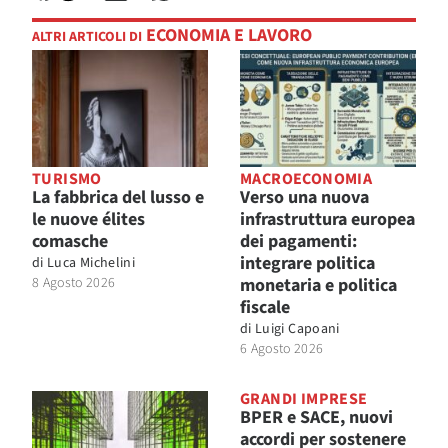
ECONOMIA E LAVORO
ALTRI ARTICOLI DI
TURISMO
MACROECONOMIA
La fabbrica del lusso e
Verso una nuova
le nuove élites
infrastruttura europea
comasche
dei pagamenti:
integrare politica
di
Luca Michelini
8 Agosto 2026
monetaria e politica
fiscale
di
Luigi Capoani
6 Agosto 2026
GRANDI IMPRESE
BPER e SACE, nuovi
accordi per sostenere