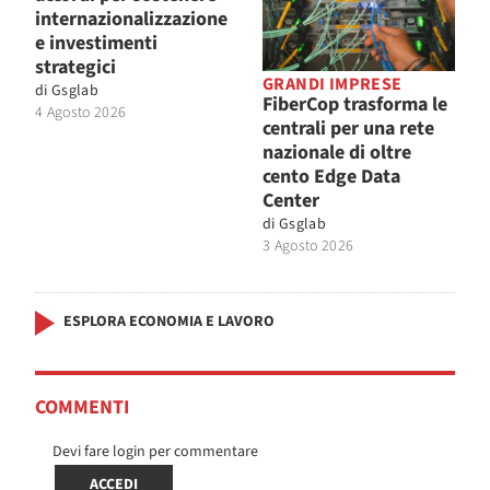
internazionalizzazione
e investimenti
strategici
GRANDI IMPRESE
di
Gsglab
FiberCop trasforma le
4 Agosto 2026
centrali per una rete
nazionale di oltre
cento Edge Data
Center
di
Gsglab
3 Agosto 2026
ESPLORA ECONOMIA E LAVORO
COMMENTI
Devi fare login per commentare
ACCEDI