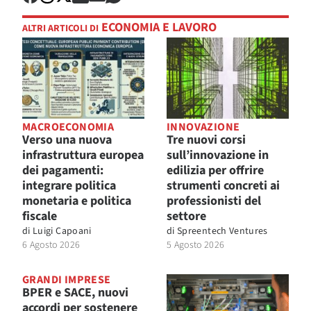
ECONOMIA E LAVORO
ALTRI ARTICOLI DI
MACROECONOMIA
INNOVAZIONE
Verso una nuova
Tre nuovi corsi
infrastruttura europea
sull’innovazione in
dei pagamenti:
edilizia per offrire
integrare politica
strumenti concreti ai
monetaria e politica
professionisti del
fiscale
settore
di
Luigi Capoani
di
Spreentech Ventures
6 Agosto 2026
5 Agosto 2026
GRANDI IMPRESE
BPER e SACE, nuovi
accordi per sostenere