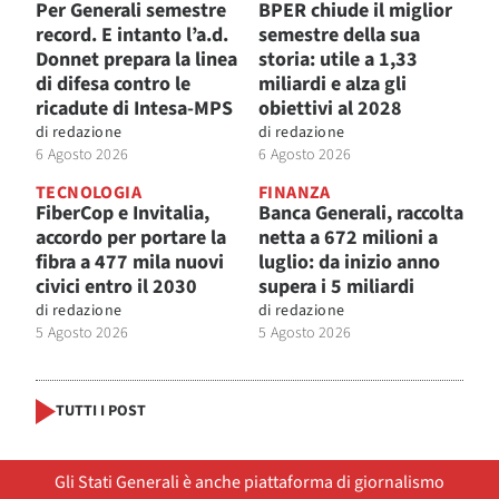
Per Generali semestre
BPER chiude il miglior
record. E intanto l’a.d.
semestre della sua
Donnet prepara la linea
storia: utile a 1,33
di difesa contro le
miliardi e alza gli
ricadute di Intesa-MPS
obiettivi al 2028
di
redazione
di
redazione
6 Agosto 2026
6 Agosto 2026
TECNOLOGIA
FINANZA
FiberCop e Invitalia,
Banca Generali, raccolta
accordo per portare la
netta a 672 milioni a
fibra a 477 mila nuovi
luglio: da inizio anno
civici entro il 2030
supera i 5 miliardi
di
redazione
di
redazione
5 Agosto 2026
5 Agosto 2026
TUTTI I POST
Gli Stati Generali è anche piattaforma di giornalismo