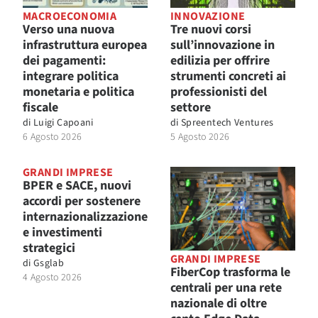
MACROECONOMIA
INNOVAZIONE
Verso una nuova
Tre nuovi corsi
infrastruttura europea
sull’innovazione in
dei pagamenti:
edilizia per offrire
integrare politica
strumenti concreti ai
monetaria e politica
professionisti del
fiscale
settore
di
Luigi Capoani
di
Spreentech Ventures
6 Agosto 2026
5 Agosto 2026
GRANDI IMPRESE
BPER e SACE, nuovi
accordi per sostenere
internazionalizzazione
e investimenti
strategici
GRANDI IMPRESE
di
Gsglab
FiberCop trasforma le
4 Agosto 2026
centrali per una rete
nazionale di oltre