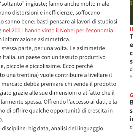
“soltanto” ingiuste; fanno anche molto male
ano distorsioni e inefficienze, soffocano
lo sanno bene: basti pensare ai lavori di studiosi
he
nel 2001 hanno vinto il Nobel per l’economia
T
con informazione asimmetrica.
e
 stessa parte, per una volta. Le asimmetrie
c
 Italia, un paese con un tessuto produttivo
s
, piccole e piccolissime. Ecco perché
d
o una trentina) vuole contribuire a livellare il
5
il mercato debba premiare chi vende il prodotto
giato grazie alle sue dimensioni o al fatto che il
B
armente spessa. Offrendo l’accesso ai dati, e la
s
mo di offrire qualche opportunità di crescita in
i
p.
d
 discipline: big data, analisi del linguaggio