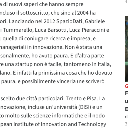
4
ta di nuovi saperi che hanno sempre
cluso il sottoscritto, che sino al 2004 ha
tori. Lanciando nel 2012 SpazioDati, Gabriele
i Tummarello, Luca Barsotti, Luca Pieraccini e
 quella di coniugare ricerca e impresa, e
anageriali in innovazione. Non è stata una
ersonalmente, ho avuto paura. E d’altra parte
e una startup non è facile, tantomeno in Italia,
no. E infatti la primissima cosa che ho dovuto
 paura, e possibilmente vincerla (ne scriverò
F
elto due città particolari: Trento e Pisa. La
u
novazione, incluse un’università (DISI) e un
o molto sulle scienze informatiche e il nodo
d
uropean Institute of Innovation and Technology
3