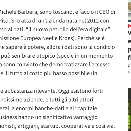
ichele Barbera, sono toscano, e faccio il CEO di
Pisa. Si tratta di un’azienda nata nel 2012 con
so ai dati, “il nuovo petrolio dell’era digitale”
V
missione Europea Neelie Kroes). Perché se è
e
he sapere è potere, allora i dati sono la condicio
p
e può sembrare utopico (specie in un momento
f
io sono convinto che democratizzare l’accesso
d
6
e. Il tutto al costo più basso possibile (in
e abbastanza rilevante. Oggi esistono forti
issime aziende, e tutti gli altri attori
ezzi, a enormi banche-dati e al “capitale
business hanno un significativo vantaggio
onisti, artigiani, startup, cooperative e così via.