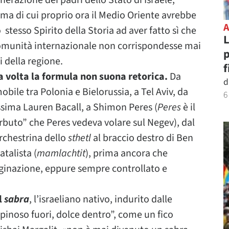
erazione dei padri dello Stato di Israele,
ima di cui proprio ora il Medio Oriente avrebbe
stesso Spirito della Storia ad aver fatto sì che
L
 comunità internazionale non corrispondesse mai
p
i della regione.
f
a volta la formula non suona retorica.
Da
d
bile tra Polonia e Bielorussia, a Tel Aviv, da
6
ssima Lauren Bacall, a Shimon Peres (
Peres
è il
rbuto” che Peres vedeva volare sul Negev), dal
rchestrina dello
sthetl
al braccio destro di Ben
atalista (
mamlachtit
), prima ancora che
aginazione, eppure sempre controllato e
l
sabra
, l’israeliano nativo, indurito dalle
spinoso fuori, dolce dentro”, come un fico