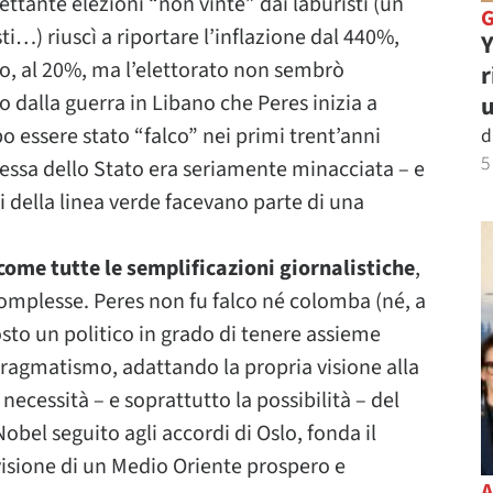
ettante elezioni “non vinte” dai laburisti (un
i…) riuscì a riportare l’inflazione dal 440%,
Y
ano, al 20%, ma l’elettorato non sembrò
r
dalla guerra in Libano che Peres inizia a
u
 essere stato “falco” nei primi trent’anni
d
5
essa dello Stato era seriamente minacciata – e
i della linea verde facevano parte di una
come tutte le semplificazioni giornalistiche
,
 complesse. Peres non fu falco né colomba (né, a
sto un politico in grado di tenere assieme
 pragmatismo, adattando la propria visione alla
 necessità – e soprattutto la possibilità – del
bel seguito agli accordi di Oslo, fonda il
visione di un Medio Oriente prospero e