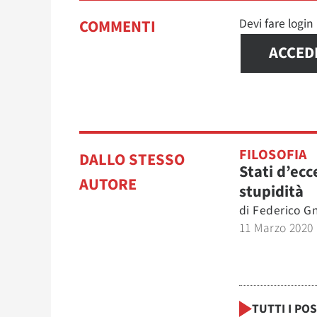
Devi fare logi
COMMENTI
ACCED
FILOSOFIA
DALLO STESSO
Stati d’ecc
AUTORE
stupidità
di
Federico G
11 Marzo 2020
TUTTI I PO