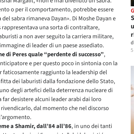
Avishai Margalit, «non è mai divenuto un sabra.
accento o per il comportamento, potrebbe essere
S
za del sabra rimaneva Dayan». Di Moshe Dayan e
u
s rappresentava una sorta di contraltare,
r
buristi a non aver seguito la carriera militare,
d
 immagine di leader di un paese assediato.
5
ne di Peres quale “perdente di successo”
,
anticipatore e per questo poco in sintonia con la
r faticosamente raggiunto la leadership del
fitta dei laburisti dalla fondazione dello Stato,
uno degli artefici della deterrenza nucleare di
 a far desistere alcuni leader arabi dai loro
 rivendicarlo, dal momento che nel discorso
 l’argomento.
me a Shamir, dall’84 all’86
, in uno dei tanti