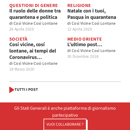
QUESTIONI DI GENERE
RELIGIONE
Il ruolo delle donne tra
Natale con i tuoi,
quarantena e politica
Pasqua in quarantena
di
Così Vicine Così Lontane
di
Così Vicine Così Lontane
26 Aprile 2020
12 Aprile 2020
SOCIETÀ
MEDIO ORIENTE
Cosí vicine, cosí
L’ultimo post…
lontane, ai tempi del
di
Così Vicine Così Lontane
Coronavirus…
30 Dicembre 2018
di
Così Vicine Così Lontane
18 Marzo 2020
TUTTI I POST
Gli Stati Generali è anche piattaforma di giornalismo
partecipativo
VUOI COLLABORARE ?