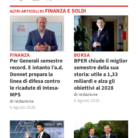
FINANZA E SOLDI
ALTRI ARTICOLI DI
FINANZA
BORSA
Per Generali semestre
BPER chiude il miglior
record. E intanto l’a.d.
semestre della sua
Donnet prepara la
storia: utile a 1,33
linea di difesa contro
miliardi e alza gli
le ricadute di Intesa-
obiettivi al 2028
MPS
di
redazione
6 Agosto 2026
di
redazione
6 Agosto 2026