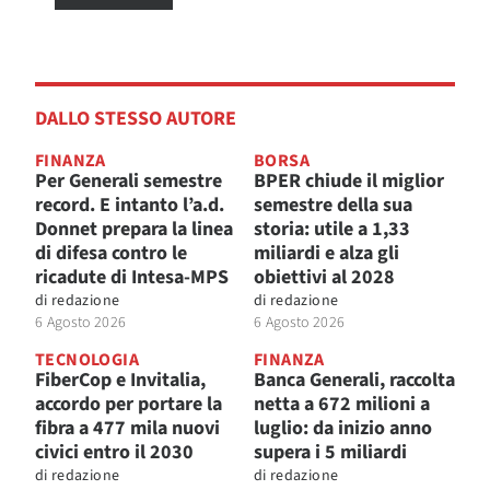
DALLO STESSO AUTORE
FINANZA
BORSA
Per Generali semestre
BPER chiude il miglior
record. E intanto l’a.d.
semestre della sua
Donnet prepara la linea
storia: utile a 1,33
di difesa contro le
miliardi e alza gli
ricadute di Intesa-MPS
obiettivi al 2028
di
redazione
di
redazione
6 Agosto 2026
6 Agosto 2026
TECNOLOGIA
FINANZA
FiberCop e Invitalia,
Banca Generali, raccolta
accordo per portare la
netta a 672 milioni a
fibra a 477 mila nuovi
luglio: da inizio anno
civici entro il 2030
supera i 5 miliardi
di
redazione
di
redazione