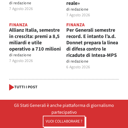
reale»
di
redazione
7 Agosto 2026
di
redazione
7 Agosto 2026
FINANZA
FINANZA
Allianz Italia, semestre
Per Generali semestre
in crescita: premi a 8,5
record. E intanto l’a.d.
miliardi e utile
Donnet prepara la linea
operativo a 710 milioni
di difesa contro le
ricadute di Intesa-MPS
di
redazione
7 Agosto 2026
di
redazione
6 Agosto 2026
TUTTI I POST
Gli Stati Generali è anche piattaforma di giornalismo
partecipativo
VUOI COLLABORARE ?