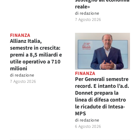
reale»
di
redazione
7 Agosto 2026
FINANZA
Allianz Italia,
semestre in crescita:
premi a 8,5 miliardi e
utile operativo a 710
milioni
FINANZA
di
redazione
Per Generali semestre
7 Agosto 2026
record. E intanto l’a.d.
Donnet prepara la
linea di difesa contro
le ricadute di Intesa-
MPS
di
redazione
6 Agosto 2026