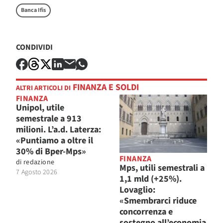
Banca Ifis
CONDIVIDI
FINANZA E SOLDI
ALTRI ARTICOLI DI
FINANZA
Unipol, utile
semestrale a 913
milioni. L’a.d. Laterza:
«Puntiamo a oltre il
30% di Bper-Mps»
FINANZA
di
redazione
Mps, utili semestrali a
7 Agosto 2026
1,1 mld (+25%).
Lovaglio:
«Smembrarci riduce
concorrenza e
sostegno all’economia