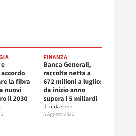
GIA
FINANZA
 e
Banca Generali,
, accordo
raccolta netta a
re la fibra
672 milioni a luglio:
la nuovi
da inizio anno
ro il 2030
supera i 5 miliardi
e
di
redazione
26
5 Agosto 2026