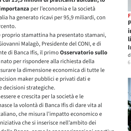
 cui 15,5 milioni di praticanti abituali, lo
a importanza
per l’economia e la società
talia ha generato ricavi per 95,9 miliardi, con
P
rcento.
i
 proprio stamattina ha presentato stamani,
l
 Giovanni Malagò, Presidente del CONI, e di
e di Banca Ifis, il primo
Osservatorio sullo
d
 nato per rispondere alla richiesta della
6
surare la dimensione economica di tutte le
ecision maker pubblici e privati dati e
decisioni strategiche.
ssere e crescita per la società e le
ce la volontà di Banca Ifis di dare vita al
taliano, che misura l’impatto economico e
niziativa che si inserisce nell’ambito dei