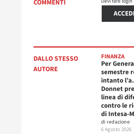
Devi fare logi
COMMENTI
ACCED
FINANZA
DALLO STESSO
Per Genera
AUTORE
semestre r
intanto l’a
Donnet pre
linea di di
contro le r
di Intesa-
di
redazione
6 Agosto 2026