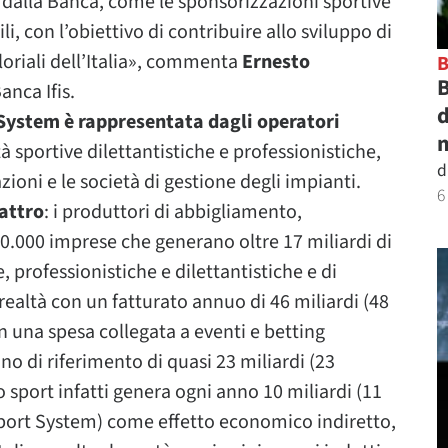
dalla Banca, come le sponsorizzazioni sportive
ili, con l’obiettivo di contribuire allo sviluppo di
loriali dell’Italia», commenta
Ernesto
B
anca Ifis.
d
System è rappresentata dagli operatori
m
tà sportive dilettantistiche e professionistiche,
d
zioni e le società di gestione degli impianti.
6
attro
: i produttori di abbigliamento,
 10.000 imprese che generano oltre 17 miliardi di
ve, professionistiche e dilettantistiche e di
realtà con un fatturato annuo di 46 miliardi (48
on una spesa collegata a eventi e betting
o di riferimento di quasi 23 miliardi (23
Lo sport infatti genera ogni anno 10 miliardi (11
port System) come effetto economico indiretto,