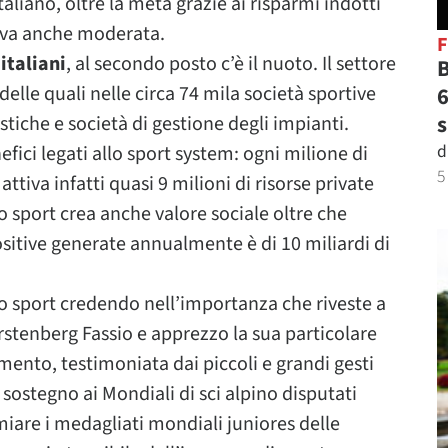
aliano, oltre la metà grazie ai risparmi indotti
rtiva anche moderata.
 italiani
, al secondo posto c’è il nuoto. Il settore
B
elle quali nelle circa 74 mila società sportive
6
s
stiche e società di gestione degli impianti.
d
fici legati allo sport system: ogni milione di
5
ttiva infatti quasi 9 milioni di risorse private
Lo sport crea anche valore sociale oltre che
sitive generate annualmente è di 10 miliardi di
lo sport credendo nell’importanza che riveste a
rstenberg Fassio e apprezzo la sua particolare
mento, testimoniata dai piccoli e grandi gesti
sostegno ai Mondiali di sci alpino disputati
miare i medagliati mondiali juniores delle