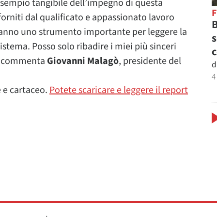
sempio tangibile dell’impegno di questa
 forniti dal qualificato e appassionato lavoro
B
ranno uno strumento importante per leggere la
s
sistema. Posso solo ribadire i miei più sinceri
c
s», commenta
Giovanni Malagò
, presidente del
d
4
e e cartaceo.
Potete scaricare e leggere il report