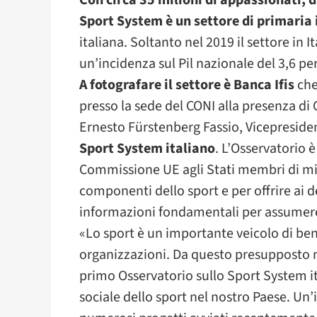
Con circa 35 milioni di appassionati, di
Sport System è un settore di primari
italiana. Soltanto nel 2019 il settore in I
un’incidenza sul Pil nazionale del 3,6 pe
A fotografare il settore è Banca Ifis
che
presso la sede del CONI alla presenza di
Ernesto Fürstenberg Fassio, Vicepresident
Sport System italiano
. L’Osservatorio è
Commissione UE agli Stati membri di mi
componenti dello sport e per offrire ai d
informazioni fondamentali per assumere 
«Lo sport è un importante veicolo di bene
organizzazioni. Da questo presupposto nas
primo Osservatorio sullo Sport System i
sociale dello sport nel nostro Paese. Un’i