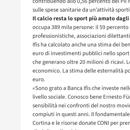
contribuendo allo 0,56 percento del Pil it
sulle spese sanitarie da un’attività spo
Il calcio resta lo sport più amato dagli
occupa 389 mila persone: il 59 percento d
professionistiche, associazioni dilettanti
Ifis ha calcolato anche una stima dei bene
euro di investimenti pubblici nello sport a
che generano oltre 20 milioni di ricavi. 
economico. La stima delle esternalità po
euro.
«Sono grato a Banca Ifis che investe nel
livello sociale. Conosco bene Ernesto Fü
sensibilità nei confronti del nostro movi
compiuti in questi anni. Il fondamentale 
Cortina e le risorse donate CONI per pre