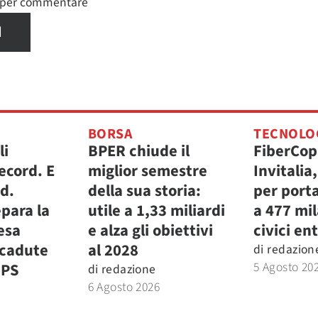
n per commentare
I
BORSA
TECNOLO
li
BPER chiude il
FiberCop
ecord. E
miglior semestre
Invitalia
.d.
della sua storia:
per porta
para la
utile a 1,33 miliardi
a 477 mi
fesa
e alza gli obiettivi
civici ent
icadute
al 2028
di
redazion
5 Agosto 20
MPS
di
redazione
6 Agosto 2026