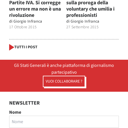
Partite IVA. Si corregge
sulla proroga della
un errore ma non è una
voluntary che umilia i
rivoluzione
professionisti
di
Giorgio Infranca
di
Giorgio Infranca
17 Ottobre 2015
27 Settembre 2015
TUTTI I POST
Gli Stati Generali è anche piattaforma di giornalismo
partecipativo
VUOI COLLABORARE ?
NEWSLETTER
Nome