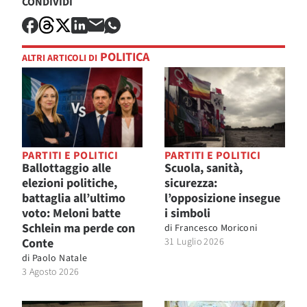
CONDIVIDI
POLITICA
ALTRI ARTICOLI DI
PARTITI E POLITICI
PARTITI E POLITICI
Ballottaggio alle
Scuola, sanità,
elezioni politiche,
sicurezza:
battaglia all’ultimo
l’opposizione insegue
voto: Meloni batte
i simboli
Schlein ma perde con
di
Francesco Moriconi
Conte
31 Luglio 2026
di
Paolo Natale
3 Agosto 2026