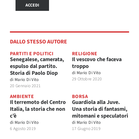
ACCEDI
DALLO STESSO AUTORE
PARTITI E POLITICI
RELIGIONE
Senegalese, camerata,
Il vescovo che faceva
espulso dal partito.
troppo
Storia di Paolo Diop
di
Mario Di Vito
29 Ottobre 2020
di
Mario Di Vito
20 Gennaio 2021
AMBIENTE
BORSA
Il terremoto del Centro
Guardiola alla Juve.
Italia, la storia che non
Una storia di fantasmi,
c’è
mitomani e speculatori
di
Mario Di Vito
di
Mario Di Vito
6 Agosto 2019
17 Giugno 2019