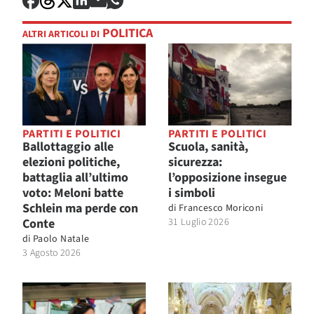
POLITICA
ALTRI ARTICOLI DI
PARTITI E POLITICI
PARTITI E POLITICI
Ballottaggio alle
Scuola, sanità,
elezioni politiche,
sicurezza:
battaglia all’ultimo
l’opposizione insegue
voto: Meloni batte
i simboli
Schlein ma perde con
di
Francesco Moriconi
Conte
31 Luglio 2026
di
Paolo Natale
3 Agosto 2026