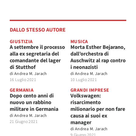
DALLO STESSO AUTORE
GIUSTIZIA
MUSICA
A settembre il processo
Morta Esther Bejarano,
alla ex segretaria del
dall’orchestra di
comandante del lager
Auschwitz al rap contro
di Stutthof
i neonazisti
di
Andrea M. Jarach
di
Andrea M. Jarach
16 Luglio 2021
10 Luglio 2021
GERMANIA
GRANDI IMPRESE
Dopo cento anni di
Volkswagen:
nuovo un rabbino
risarcimento
militare in Germania
milionario per non fare
causa ai suoi ex
di
Andrea M. Jarach
21 Giugno 2021
manager
di
Andrea M. Jarach
9 Giugno 2021