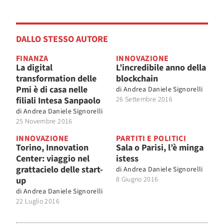
DALLO STESSO AUTORE
FINANZA
INNOVAZIONE
La digital
L’incredibile anno della
transformation delle
blockchain
Pmi è di casa nelle
di
Andrea Daniele Signorelli
filiali Intesa Sanpaolo
26 Settembre 2016
di
Andrea Daniele Signorelli
25 Novembre 2016
INNOVAZIONE
PARTITI E POLITICI
Torino, Innovation
Sala o Parisi, l’è minga
Center: viaggio nel
istess
grattacielo delle start-
di
Andrea Daniele Signorelli
up
8 Giugno 2016
di
Andrea Daniele Signorelli
22 Luglio 2016