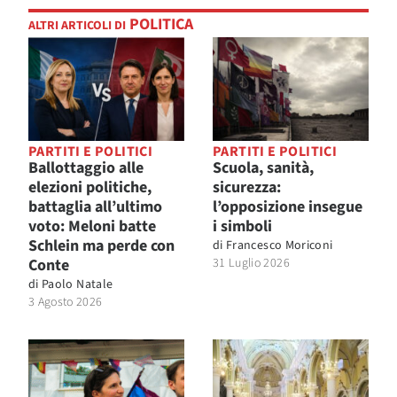
POLITICA
ALTRI ARTICOLI DI
PARTITI E POLITICI
PARTITI E POLITICI
Ballottaggio alle
Scuola, sanità,
elezioni politiche,
sicurezza:
battaglia all’ultimo
l’opposizione insegue
voto: Meloni batte
i simboli
Schlein ma perde con
di
Francesco Moriconi
Conte
31 Luglio 2026
di
Paolo Natale
3 Agosto 2026