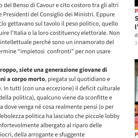
o del Benso di Cavour e cito costoro tra gli altri
P
 Presidenti del Consiglio dei Ministri. Eppure
S
o gettavano sul tavolo il peso politico, quello
l
ire l’Italia o la loro costituency elettorale. Non
d
e intellettuale perché sono un innamorato del
3
ermine “impietosi confronti” per non usare
troppo, siete una generazione giovane di
nni a corpo morto
, piegata sul quotidiano e
In tutti (con una eccezione) il deficit culturale
della politica), qualcuno viene da sconfitte e
da dove venga né cosa realmente pensi (o per
debolezza politica ha lasciato che piccole lobby
nfortevolmente albergato al riparo delle
iocri, della arrogante e sfuggente
P