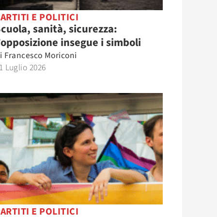
ARTITI E POLITICI
cuola, sanità, sicurezza:
’opposizione insegue i simboli
i
Francesco Moriconi
1 Luglio 2026
ARTITI E POLITICI