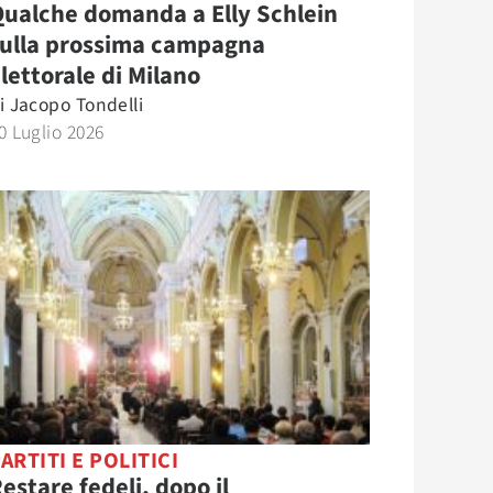
ualche domanda a Elly Schlein
sulla prossima campagna
lettorale di Milano
i
Jacopo Tondelli
0 Luglio 2026
ARTITI E POLITICI
estare fedeli, dopo il