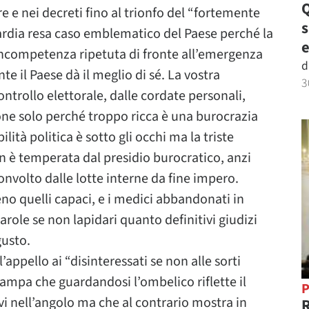
Q
re e nei decreti fino al trionfo del “fortemente
rdia resa caso emblematico del Paese perché la
e
 incompetenza ripetuta di fronte all’emergenza
d
il Paese dà il meglio di sé. La vostra
3
controllo elettorale, dalle cordate personali,
one solo perché troppo ricca è una burocrazia
lità politica è sotto gli occhi ma la triste
on è temperata dal presidio burocratico, anzi
onvolto dalle lotte interne da fine impero.
eno quelli capaci, e i medici abbandonati in
role se non lapidari quanto definitivi giudizi
usto.
’appello ai “disinteressati se non alle sorti
tampa che guardandosi l’ombelico riflette il
P
i nell’angolo ma che al contrario mostra in
R