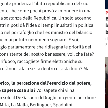
igente prudenza l’abito repubblicano del suo
dente che come pochi provò a infondere in una
P
 la sostanza della Repubblica. Un solo accenno
B
b
tri nipoti dà l’idea di tempi inusitati in politica
b
o nel portafoglio che l’ex ministro del bilancio
d
be mai potuto nemmeno sognare. E voi,
3
aggio parlamentare che ridisegna le priorità del
onsistente del nostro benessere, voi, che fate?
rifuoco, raccogliete firme elettroniche su
osì non si fa o si sta dentro o si sta fuori? Ma
ico, la percezione dell’esercizio del potere,
e sapete cosa sia?
Voi sapete chi vi ha
 solo il De Gasperi di Draghi ma gente per dirne
ita, La Malfa, Berlinguer, Spadolini,