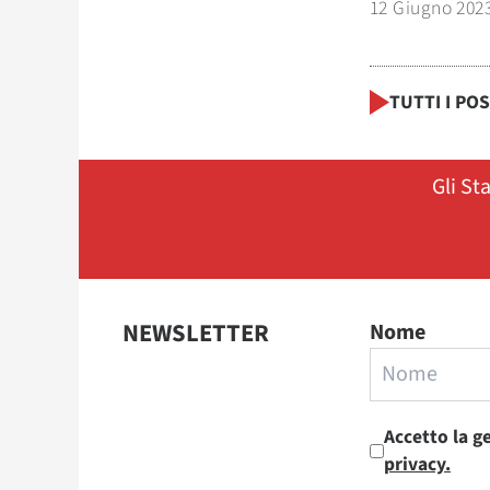
12 Giugno 202
TUTTI I PO
Gli St
NEWSLETTER
Nome
Accetto la g
privacy.