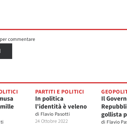
n per commentare
I
OLITICI
PARTITI E POLITICI
GEOPOLI
 musa
In politica
Il Govern
mille
l’identità è veleno
Repubbli
gollista 
di
Flavio Pasotti
24 Ottobre 2022
ti
di
Flavio Pa