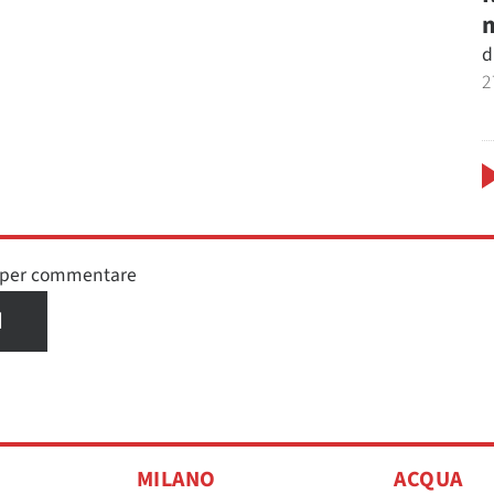
m
d
2
n per commentare
I
MILANO
ACQUA