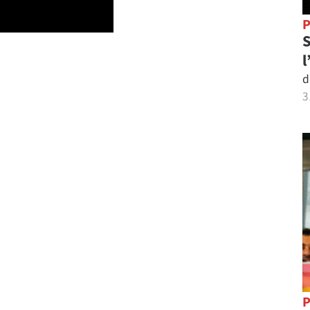
P
S
l
d
3
P