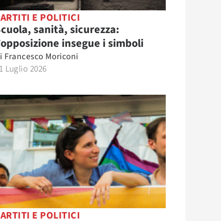
ARTITI E POLITICI
cuola, sanità, sicurezza:
’opposizione insegue i simboli
i
Francesco Moriconi
1 Luglio 2026
ARTITI E POLITICI