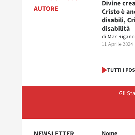
Divine cre
AUTORE
Cristo è an
disabili, Cr
disabilità
di
Max Rigano
11 Aprile 2024
TUTTI I PO
Gli St
NEWSLETTER
Nome