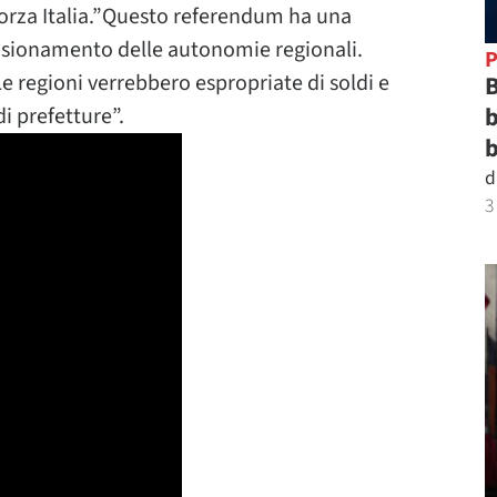
Forza Italia.”Questo referendum ha una
ansionamento delle autonomie regionali.
P
 regioni verrebbero espropriate di soldi e
B
b
 prefetture”.
b
d
3