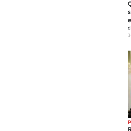
Q
e
d
3
P
R