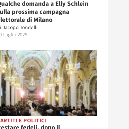
ualche domanda a Elly Schlein
sulla prossima campagna
lettorale di Milano
i
Jacopo Tondelli
0 Luglio 2026
ARTITI E POLITICI
estare fedeli, dopo il