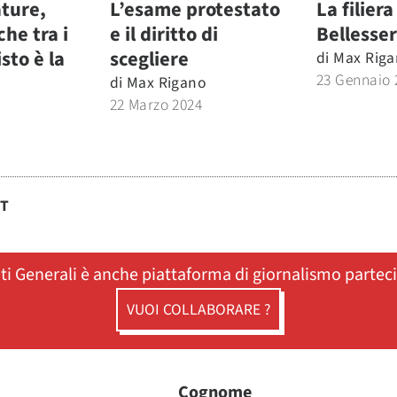
ature,
L’esame protestato
La filiera
che tra i
e il diritto di
Bellesse
isto è la
scegliere
di
Max Riga
23 Gennaio 
di
Max Rigano
22 Marzo 2024
ST
ati Generali è anche piattaforma di giornalismo partec
VUOI COLLABORARE ?
Cognome