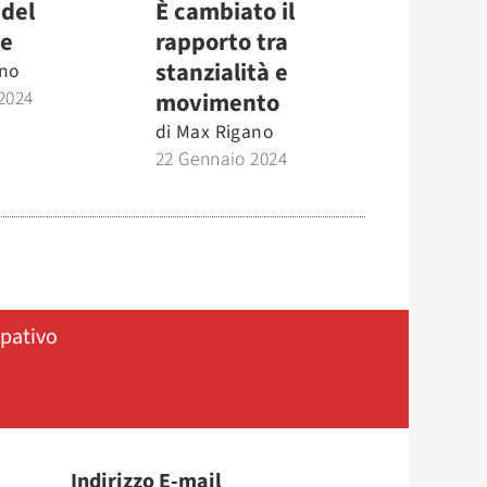
 del
È cambiato il
re
rapporto tra
stanzialità e
no
2024
movimento
di
Max Rigano
22 Gennaio 2024
ipativo
Indirizzo E-mail