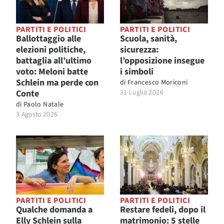
PARTITI E POLITICI
PARTITI E POLITICI
Ballottaggio alle
Scuola, sanità,
elezioni politiche,
sicurezza:
battaglia all’ultimo
l’opposizione insegue
voto: Meloni batte
i simboli
Schlein ma perde con
di
Francesco Moriconi
Conte
31 Luglio 2026
di
Paolo Natale
3 Agosto 2026
PARTITI E POLITICI
PARTITI E POLITICI
Qualche domanda a
Restare fedeli, dopo il
Elly Schlein sulla
matrimonio: 5 stelle