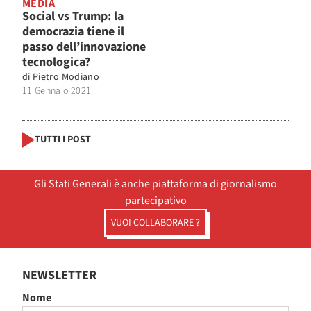
MEDIA
Social vs Trump: la
democrazia tiene il
passo dell’innovazione
tecnologica?
di
Pietro Modiano
11 Gennaio 2021
TUTTI I POST
Gli Stati Generali è anche piattaforma di giornalismo
partecipativo
VUOI COLLABORARE ?
NEWSLETTER
Nome