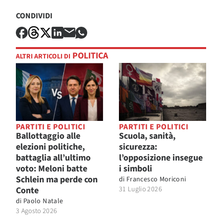
CONDIVIDI
POLITICA
ALTRI ARTICOLI DI
PARTITI E POLITICI
PARTITI E POLITICI
Ballottaggio alle
Scuola, sanità,
elezioni politiche,
sicurezza:
battaglia all’ultimo
l’opposizione insegue
voto: Meloni batte
i simboli
Schlein ma perde con
di
Francesco Moriconi
Conte
31 Luglio 2026
di
Paolo Natale
3 Agosto 2026