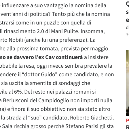
Q
e influenzare a suo vantaggio la nomina della
 vent’anni di politica? Tanto più che la nomina
e
strarsi come in un puzzle con quella di
d
di rinascimento 2.0 di Mani Pulite. Insomma,
3
erto Nobili (anche lui una preferenza). La
nche alla prossima tornata, prevista per maggio.
o se davvero l’ex Cav continuerà
a insistere
obabile la resa, oggi invece sembra prevalere la
ifendere il “dottor Guido” come candidato, e non
ue sia uscita la smentita di sondaggi che
ile al 6%. Del resto nei palazzi romani si
 a Berlusconi del Campidoglio non importi nulla
) e finora il suo obbiettivo non sia stato altro
 la strada al “suo” candidato, Roberto Giachetti.
P
 Sala rischia grosso perché Stefano Parisi gli sta
R