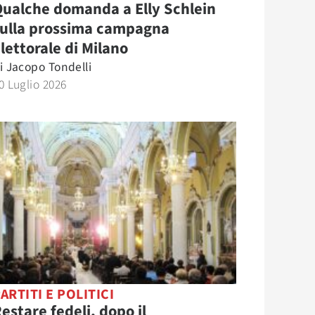
ualche domanda a Elly Schlein
sulla prossima campagna
lettorale di Milano
i
Jacopo Tondelli
0 Luglio 2026
ARTITI E POLITICI
estare fedeli, dopo il