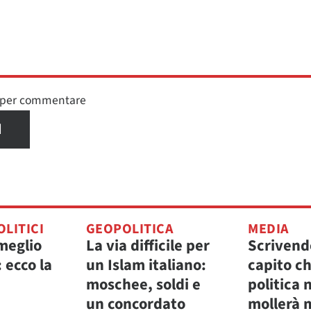
n per commentare
I
OLITICI
GEOPOLITICA
MEDIA
meglio
La via difficile per
Scrivendo
 ecco la
un Islam italiano:
capito ch
moschee, soldi e
politica 
un concordato
mollerà m