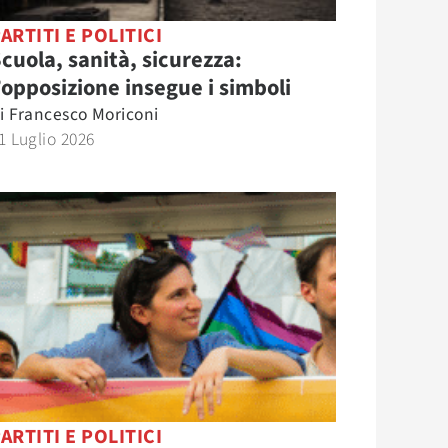
ARTITI E POLITICI
cuola, sanità, sicurezza:
’opposizione insegue i simboli
i
Francesco Moriconi
1 Luglio 2026
ARTITI E POLITICI