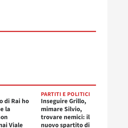
PARTITI E POLITICI
 di Rai ho
Inseguire Grillo,
e la
mimare Silvio,
non
trovare nemici: il
ai Viale
nuovo spartito di