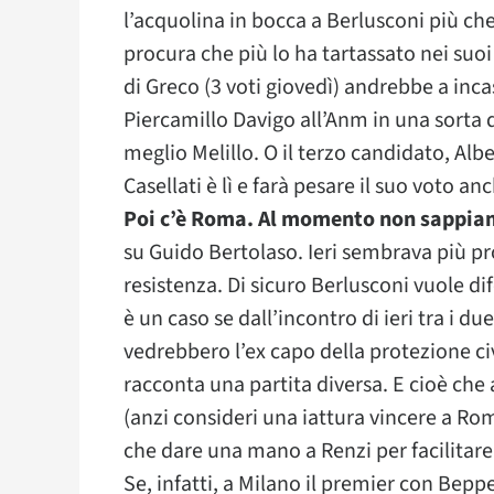
l’acquolina in bocca a Berlusconi più ch
procura che più lo ha tartassato nei suoi
di Greco (3 voti giovedì) andrebbe a inca
Piercamillo Davigo all’Anm in una sorta 
meglio Melillo. O il terzo candidato, Alb
Casellati è lì e farà pesare il suo voto a
Poi c’è Roma. Al momento non sappiam
su Guido Bertolaso. Ieri sembrava più pr
resistenza. Di sicuro Berlusconi vuole d
è un caso se dall’incontro di ieri tra i d
vedrebbero l’ex capo della protezione civ
racconta una partita diversa. E cioè che
(anzi consideri una iattura vincere a Roma
che dare una mano a Renzi per facilitare
Se, infatti, a Milano il premier con Beppe