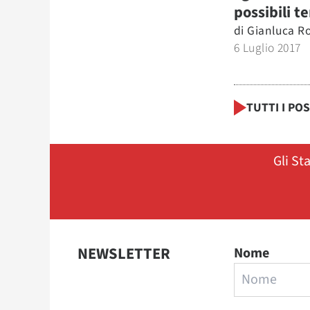
possibili te
di
Gianluca Ro
6 Luglio 2017
TUTTI I PO
Gli St
NEWSLETTER
Nome