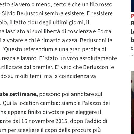
to sia vero o meno, certo è che un filo rosso
e Silvio Berlusconi sembra esistere. E resistere
P
, il fatto clou degli ultimi giorni, il
B
b
ha lasciato ai suoi libertà di coscienza e Forza
b
ti a votare e chi è rimasto a casa. Berlusconi fa
d
o: “Questo referendum è una gran perdita di
3
curezza e lavoro. E’ stato un voto assolutamente
 utilizzate dal premier. E’ vero che Berlusconi e
odo su molti temi, ma la coincidenza va
este settimane,
possono poi annotare sul
 Qui la location cambia: siamo a Palazzo dei
 ha appena finito di votare per eleggere il
cante dal 16 novembre 2015, dopo l’addio di
m per scegliere il capo della procura più