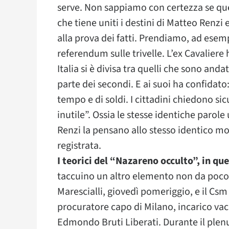
serve. Non sappiamo con certezza se ques
che tiene uniti i destini di Matteo Renzi 
alla prova dei fatti. Prendiamo, ad esempio
referendum sulle trivelle. L’ex Cavaliere 
Italia si è divisa tra quelli che sono anda
parte dei secondi. E ai suoi ha confidat
tempo e di soldi. I cittadini chiedono si
inutile”. Ossia le stesse identiche parole
Renzi la pensano allo stesso identico m
registrata.
I teorici del “Nazareno occulto”, in qu
taccuino un altro elemento non da poco.
Marescialli, giovedì pomeriggio, e il Csm
procuratore capo di Milano, incarico va
Edmondo Bruti Liberati. Durante il plenu