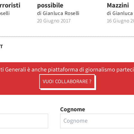
rroristi
possibile
Mazzini
selli
di
Gianluca Roselli
di
Gianluca 
20 Giugno 2017
16 Giugno 2
ST
ati Generali è anche piattaforma di giornalismo partec
VUOI COLLABORARE ?
Cognome