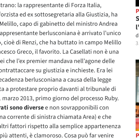
trano: la rappresentante di Forza Italia,
P
forzista ed ex sottosegretaria alla Giustizia, ha
S
Melillo, capo di gabinetto del ministro Andrea
l
rappresentante berlusconiana è arrivato l’unico
d
 cioè di Renzi, che ha buttato in campo Melillo
3
cesco Greco, il favorito. La Casellati non è una
lei che l’ex premier mandava nell’agone delle
ntrattaccare su giustizia e inchieste. Era lei
 decadenza berlusconiana a causa della legge
 a protestare proprio davanti al tribunale di
11 marzo 2013, primo giorno del processo Ruby.
rati sono diverse
e non sovrapponibili con
 una corrente di sinistra chiamata Area) e che
altri fattori rispetto alla semplice appartenenza
i più attenti, è clamoroso. Cosa può far venire
P