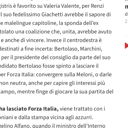
m
istris è favorito su Valeria Valente, per Renzi
d
l suo fedelissimo Giachetti avrebbe il sapore di
2
le malelingue capitoline, la sponda dell’ex
olato una coalizione che, unita, avrebbe avuto
o e anche di vincere. Invece il centrodestra è
stinati a fine incerta: Bertolaso, Marchini,
per il presidente del consiglio da parte del suo
ndidato Bertolaso fosse spinto a lasciare il
r Forza Italia: convergere sulla Meloni, o darle
non neutra, anche per capire gli interessi più
campo, mentre finge di giocare la sua partita del
ha lasciato Forza Italia,
viene trattato con i
iani e dalla stampa vicina agli azzurri.
ngelino Alfano, quando il ministro dell’Interno