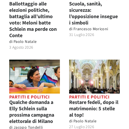
Ballottaggio alle
Scuola, sanità,
elezioni politiche,
sicurezza:
battaglia all’ultimo
l’opposizione insegue
voto: Meloni batte
i simboli
Schlein ma perde con
di
Francesco Moriconi
Conte
31 Luglio 2026
di
Paolo Natale
3 Agosto 2026
PARTITI E POLITICI
PARTITI E POLITICI
Qualche domanda a
Restare fedeli, dopo il
Elly Schlein sulla
matrimonio: 5 stelle
prossima campagna
al top!
elettorale di Milano
di
Paolo Natale
27 Luglio 2026
di
Jacopo Tondelli