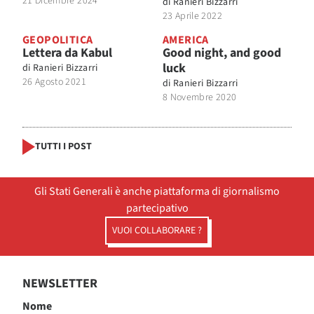
21 Dicembre 2024
di
Ranieri Bizzarri
23 Aprile 2022
GEOPOLITICA
AMERICA
Lettera da Kabul
Good night, and good
luck
di
Ranieri Bizzarri
26 Agosto 2021
di
Ranieri Bizzarri
8 Novembre 2020
TUTTI I POST
Gli Stati Generali è anche piattaforma di giornalismo
partecipativo
VUOI COLLABORARE ?
NEWSLETTER
Nome