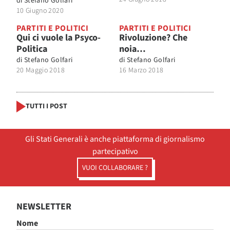
di
Stefano Golfari
10 Giugno 2020
PARTITI E POLITICI
PARTITI E POLITICI
Qui ci vuole la Psyco-
Rivoluzione? Che
Politica
noia…
di
Stefano Golfari
di
Stefano Golfari
20 Maggio 2018
16 Marzo 2018
TUTTI I POST
Gli Stati Generali è anche piattaforma di giornalismo
partecipativo
VUOI COLLABORARE ?
NEWSLETTER
Nome