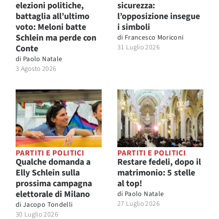
elezioni politiche,
sicurezza:
battaglia all’ultimo
l’opposizione insegue
voto: Meloni batte
i simboli
Schlein ma perde con
di
Francesco Moriconi
Conte
31 Luglio 2026
di
Paolo Natale
3 Agosto 2026
PARTITI E POLITICI
PARTITI E POLITICI
Qualche domanda a
Restare fedeli, dopo il
Elly Schlein sulla
matrimonio: 5 stelle
prossima campagna
al top!
elettorale di Milano
di
Paolo Natale
27 Luglio 2026
di
Jacopo Tondelli
30 Luglio 2026