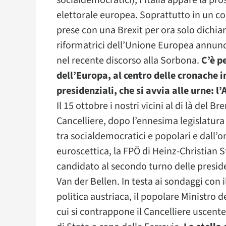
socialdemocratici), l’Italia appare la pr
elettorale europea. Soprattutto in un con
prese con una Brexit per ora solo dichia
riformatrici dell’Unione Europea ann
nel recente discorso alla Sorbona.
C’è p
dell’Europa, al centro delle cronache i
presidenziali, che si avvia alle urne: l’
Il 15 ottobre i nostri vicini al di là del 
Cancelliere, dopo l’ennesima legislatura 
tra socialdemocratici e popolari e dall
euroscettica, la FPÖ di Heinz-Christian St
candidato al secondo turno delle presiden
Van der Bellen. In testa ai sondaggi con 
politica austriaca, il popolare Ministro 
cui si contrappone il Cancelliere uscen