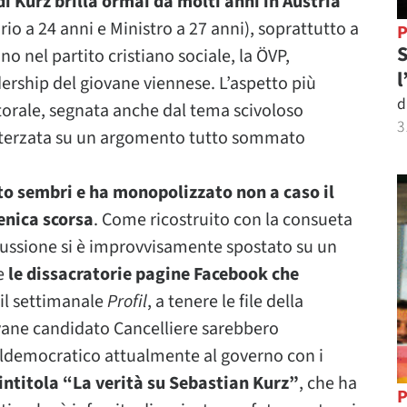
di Kurz brilla ormai da molti anni in Austria
io a 24 anni e Ministro a 27 anni), soprattutto a
P
S
o nel partito cristiano sociale, la ÖVP,
l
dership del giovane viennese. L’aspetto più
d
torale, segnata anche dal tema scivoloso
3
 sterzata su un argomento tutto sommato
to sembri e ha monopolizzato non a caso il
menica scorsa
. Come ricostruito con la consueta
scussione si è improvvisamente spostato su un
e
le dissacratorie pagine Facebook che
il settimanale
Profil
, a tenere le file della
vane candidato Cancelliere sarebbero
ialdemocratico attualmente al governo con i
intitola “La verità su Sebastian Kurz”
, che ha
P