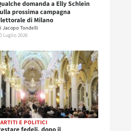
ualche domanda a Elly Schlein
sulla prossima campagna
lettorale di Milano
i
Jacopo Tondelli
0 Luglio 2026
ARTITI E POLITICI
estare fedeli, dopo il