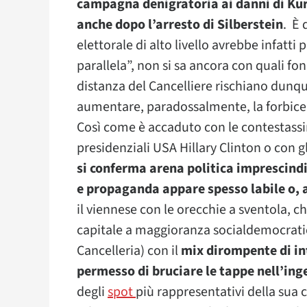
campagna denigratoria ai danni di Ku
anche dopo l’arresto di Silberstein
. È 
elettorale di alto livello avrebbe infatt
parallela”, non si sa ancora con quali fon
distanza del Cancelliere rischiano dunque 
aumentare, paradossalmente, la forbice 
Così come è accaduto con le contestassi
presidenziali USA Hillary Clinton o con
si conferma arena politica imprescindib
e propaganda appare spesso labile o, a 
il viennese con le orecchie a sventola, ch
capitale a maggioranza socialdemocratic
Cancelleria) con il
mix dirompente di in
permesso di bruciare le tappe nell’in
degli
spot
più rappresentativi della sua 