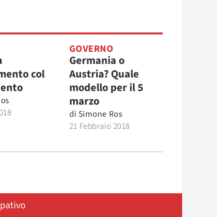
GOVERNO
a
Germania o
mento col
Austria? Quale
ento
modello per il 5
marzo
Ros
018
di
Simone Ros
21 Febbraio 2018
ipativo