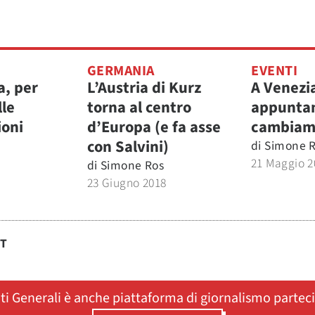
GERMANIA
EVENTI
a, per
L’Austria di Kurz
A Venezi
lle
torna al centro
appunta
ioni
d’Europa (e fa asse
cambiam
con Salvini)
di
Simone 
21 Maggio 2
di
Simone Ros
23 Giugno 2018
ST
ati Generali è anche piattaforma di giornalismo partec