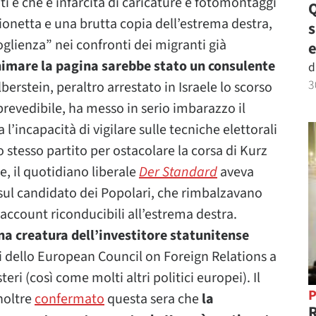
ti e che è infarcita di caricature e fotomontaggi
Q
ionetta e una brutta copia dell’estrema destra,
oglienza” nei confronti dei migranti già
e
imare la pagina sarebbe stato un consulente
d
3
ilberstein, peraltro arrestato in Israele lo scorso
prevedibile, ha messo in serio imbarazzo il
l’incapacità di vigilare sulle tecniche elettorali
 stesso partito per ostacolare la corsa di Kurz
e, il quotidiano liberale
Der Standard
aveva
 sul candidato dei Popolari, che rimbalzavano
account riconducibili all’estrema destra.
na creatura dell’investitore statunitense
ori dello European Council on Foreign Relations a
teri (così come molti altri politici europei). Il
P
noltre
confermato
questa sera che
la
R