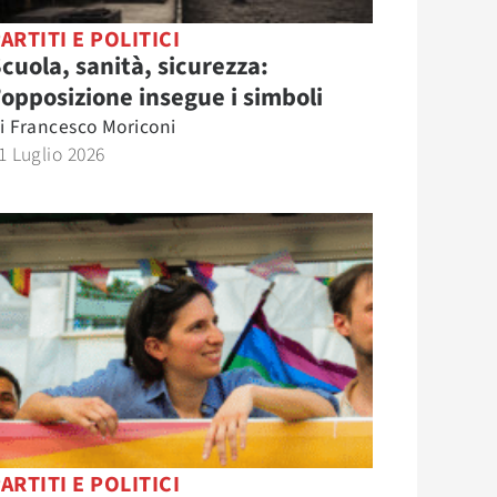
ARTITI E POLITICI
cuola, sanità, sicurezza:
’opposizione insegue i simboli
i
Francesco Moriconi
1 Luglio 2026
ARTITI E POLITICI