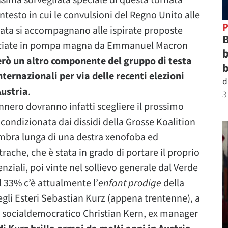
ossima sorvegliata speciale di questa tornata
testo in cui le convulsioni del Regno Unito alle
P
rata si accompagnano alle ispirate proposte
B
unciate in pompa magna da Emmanuel Macron
b
erò un altro componente del gruppo di testa
b
nternazionali per via delle recenti elezioni
d
Austria
.
3
Brennero dovranno infatti scegliere il prossimo
condizionata dai dissidi della Grosse Koalition
’ombra lunga di una destra xenofoba ed
rache, che è stata in grado di portare il proprio
ziali, poi vinte nel sollievo generale dal Verde
il 33% c’è attualmente l’
enfant prodige
della
degli Esteri Sebastian Kurz (appena trentenne), a
te socialdemocratico Christian Kern, ex manager