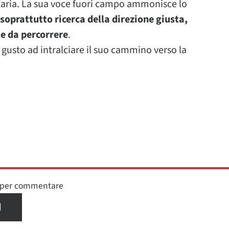
itaria. La sua voce fuori campo ammonisce lo
è soprattutto ricerca della direzione giusta,
le da percorrere
.
usto ad intralciare il suo cammino verso la
n per commentare
I