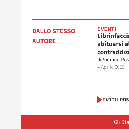
EVENTI
DALLO STESSO
Librinfacci
AUTORE
abituarsi a
contraddiz
di
Simone Ros
4 Aprile 2019
TUTTI I PO
Gli St