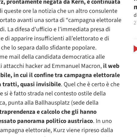
rz, prontamente negata da Kern, è continuata
m
di queste ore la notizia che un altro consulente
d
i portato avanti una sorta di “campagna elettorale
2
di. La difesa d’ufficio e l’immediata presa di
di apparire insufficienti all’elettorato e di
che lo separa dallo sfidante popolare.
me mail della candidata democratica alle
 gli attacchi hacker ad Emmanuel Macron,
il web
ile, in cui il confine tra campagna elettorale
tratti, quasi invisibile
. Quel che è certo è che
e si è fatto strada nel contesto ostile della
a, punta alla Ballhausplatz (sede della
traprendenza e calcolo che gli hanno
gessato panorama politico austriaco
. In uno
campagna elettorale, Kurz viene ripreso dalla