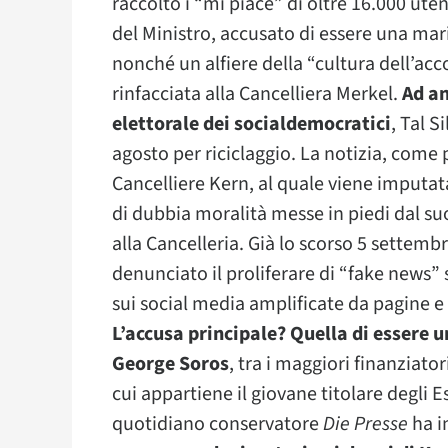
raccolto i “mi piace” di oltre 16.000 uten
del Ministro, accusato di essere una mar
nonché un alfiere della “cultura dell’acc
rinfacciata alla Cancelliera Merkel.
Ad an
elettorale dei socialdemocratici
, Tal S
agosto per riciclaggio. La notizia, come 
Cancelliere Kern, al quale viene imputata 
di dubbia moralità messe in piedi dal suo
alla Cancelleria. Già lo scorso 5 settembr
denunciato il proliferare di “fake news”
sui social media amplificate da pagine e 
L’accusa principale? Quella di essere u
George Soros
, tra i maggiori finanziat
cui appartiene il giovane titolare degli Es
quotidiano conservatore
Die Presse
ha i