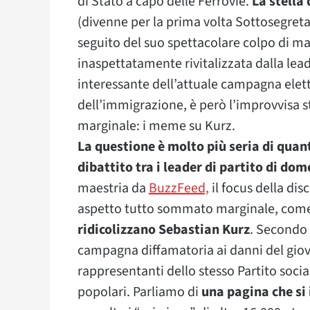
di Stato a capo delle Ferrovie.
La stella 
(divenne per la prima volta Sottosegretar
seguito del suo spettacolare colpo di man
inaspettatamente rivitalizzata dalla lea
interessante dell’attuale campagna elet
dell’immigrazione, è però l’improvvisa
marginale: i meme su Kurz.
La questione è molto più seria di quan
dibattito tra i leader di partito di do
maestria da
BuzzFeed,
il focus della di
aspetto tutto sommato marginale, com
ridicolizzano Sebastian Kurz
. Secondo 
campagna diffamatoria ai danni del gio
rappresentanti dello stesso Partito soc
popolari. Parliamo di
una pagina che si 