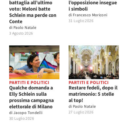
battaglia all’ultimo
l’opposizione insegue
voto: Meloni batte
i simboli
Schlein ma perde con
di
Francesco Moriconi
Conte
31 Luglio 2026
di
Paolo Natale
3 Agosto 2026
PARTITI E POLITICI
PARTITI E POLITICI
Qualche domanda a
Restare fedeli, dopo il
Elly Schlein sulla
matrimonio: 5 stelle
prossima campagna
al top!
elettorale di Milano
di
Paolo Natale
27 Luglio 2026
di
Jacopo Tondelli
30 Luglio 2026