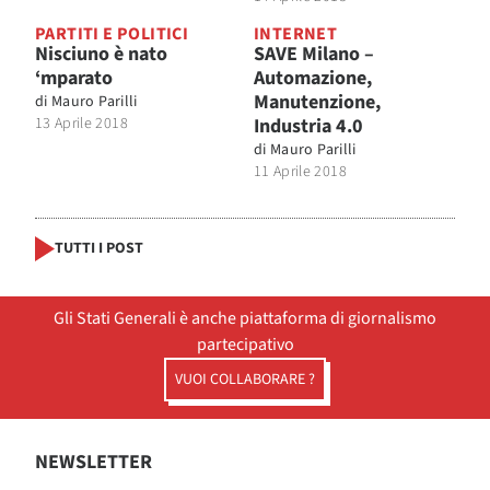
PARTITI E POLITICI
INTERNET
Nisciuno è nato
SAVE Milano –
‘mparato
Automazione,
Manutenzione,
di
Mauro Parilli
13 Aprile 2018
Industria 4.0
di
Mauro Parilli
11 Aprile 2018
TUTTI I POST
Gli Stati Generali è anche piattaforma di giornalismo
partecipativo
VUOI COLLABORARE ?
NEWSLETTER