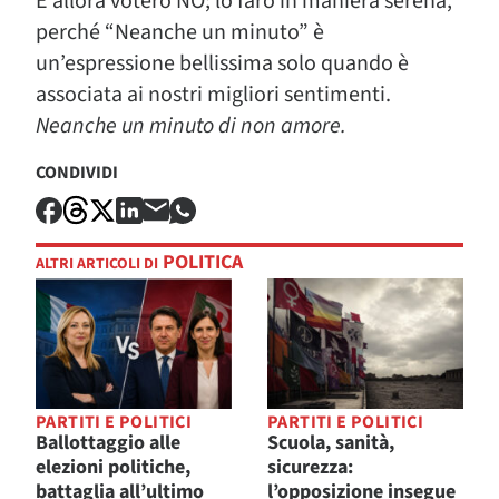
E allora voterò NO; lo farò in maniera serena,
perché “Neanche un minuto” è
un’espressione bellissima solo quando è
associata ai nostri migliori sentimenti.
Neanche un minuto di non amore.
CONDIVIDI
POLITICA
ALTRI ARTICOLI DI
PARTITI E POLITICI
PARTITI E POLITICI
Ballottaggio alle
Scuola, sanità,
elezioni politiche,
sicurezza:
battaglia all’ultimo
l’opposizione insegue