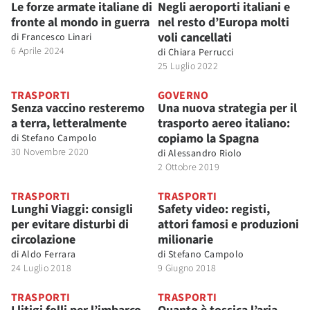
Le forze armate italiane di
Negli aeroporti italiani e
fronte al mondo in guerra
nel resto d’Europa molti
voli cancellati
di
Francesco Linari
6 Aprile 2024
di
Chiara Perrucci
25 Luglio 2022
TRASPORTI
GOVERNO
Senza vaccino resteremo
Una nuova strategia per il
a terra, letteralmente
trasporto aereo italiano:
copiamo la Spagna
di
Stefano Campolo
30 Novembre 2020
di
Alessandro Riolo
2 Ottobre 2019
TRASPORTI
TRASPORTI
Lunghi Viaggi: consigli
Safety video: registi,
per evitare disturbi di
attori famosi e produzioni
circolazione
milionarie
di
Aldo Ferrara
di
Stefano Campolo
24 Luglio 2018
9 Giugno 2018
TRASPORTI
TRASPORTI