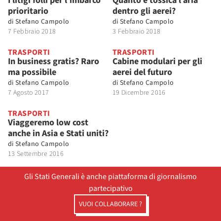
I litigi folli per l’imbarco
Quanto è tossica l’aria
prioritario
dentro gli aerei?
di
Stefano Campolo
di
Stefano Campolo
7 Febbraio 2018
3 Febbraio 2018
TRASPORTI
TRASPORTI
In business gratis? Raro
Cabine modulari per gli
ma possibile
aerei del futuro
di
Stefano Campolo
di
Stefano Campolo
7 Agosto 2017
19 Dicembre 2016
TRASPORTI
Viaggeremo low cost
anche in Asia e Stati uniti?
di
Stefano Campolo
13 Settembre 2016
Gli Stati Generali è anche piattaforma di giornalismo
partecipativo
VUOI COLLABORARE ?