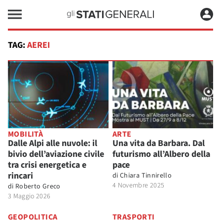
TAG:
AEREI
MOBILITÀ
ARTE
Dalle Alpi alle nuvole: il
Una vita da Barbara. Dal
bivio dell’aviazione civile
futurismo all’Albero della
tra crisi energetica e
pace
rincari
di
Chiara Tinnirello
4 Novembre 2025
di
Roberto Greco
3 Maggio 2026
GEOPOLITICA
TRASPORTI