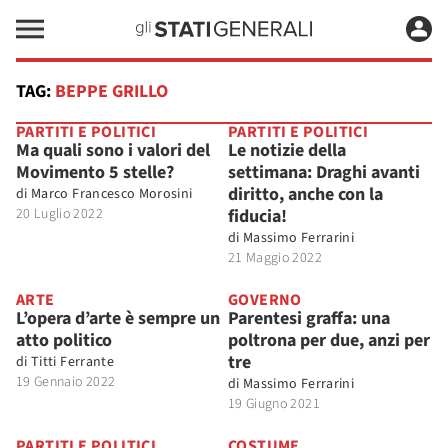
TAG:
BEPPE GRILLO
PARTITI E POLITICI
PARTITI E POLITICI
Ma quali sono i valori del
Le notizie della
Movimento 5 stelle?
settimana: Draghi avanti
diritto, anche con la
di
Marco Francesco Morosini
20 Luglio 2022
fiducia!
di
Massimo Ferrarini
21 Maggio 2022
ARTE
GOVERNO
L’opera d’arte è sempre un
Parentesi graffa: una
atto politico
poltrona per due, anzi per
tre
di
Titti Ferrante
19 Gennaio 2022
di
Massimo Ferrarini
19 Giugno 2021
PARTITI E POLITICI
COSTUME