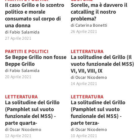
Il caso Grillo e lo scontro
Sorelle, ma è davvero il
politico e morale
catcalling il nostro
consumato sul corpo di
problema?
una donna
di
Caterina Bonetti
26 Aprile 2021
di
Fabio Salamida
27 Aprile 2021
PARTITI E POLITICI
LETTERATURA
Se Beppe Grillo non fosse
La solitudine del Grillo (Il
Beppe Grillo
vuoto funzionale del M5S)
VI, VII, VIII, IX
di
Fabio Salamida
20 Aprile 2021
di
Oscar Nicodemo
14 Aprile 2021
LETTERATURA
LETTERATURA
La solitudine del Grillo
La solitudine del Grillo
(Pamphlet sul vuoto
(Pamphlet sul vuoto
funzionale del M5S) -
funzionale del M5S) -
parte quarta-
parte terza-
di
Oscar Nicodemo
di
Oscar Nicodemo
12 Aprile 2021
10 Aprile 2021