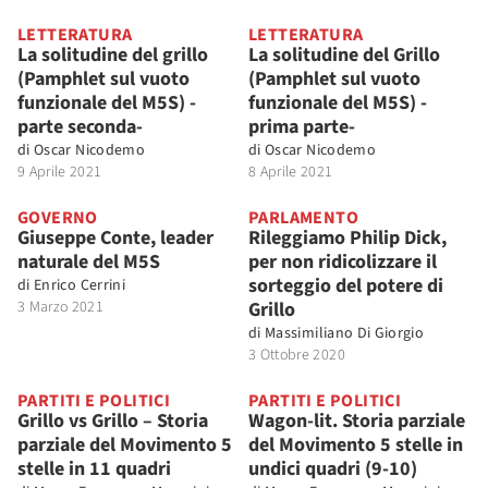
LETTERATURA
LETTERATURA
La solitudine del grillo
La solitudine del Grillo
(Pamphlet sul vuoto
(Pamphlet sul vuoto
funzionale del M5S) -
funzionale del M5S) -
parte seconda-
prima parte-
di
Oscar Nicodemo
di
Oscar Nicodemo
9 Aprile 2021
8 Aprile 2021
GOVERNO
PARLAMENTO
Giuseppe Conte, leader
Rileggiamo Philip Dick,
naturale del M5S
per non ridicolizzare il
sorteggio del potere di
di
Enrico Cerrini
3 Marzo 2021
Grillo
di
Massimiliano Di Giorgio
3 Ottobre 2020
PARTITI E POLITICI
PARTITI E POLITICI
Grillo vs Grillo – Storia
Wagon-lit. Storia parziale
parziale del Movimento 5
del Movimento 5 stelle in
stelle in 11 quadri
undici quadri (9-10)