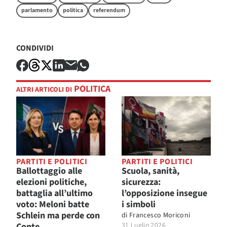
parlamento
politica
referendum
CONDIVIDI
POLITICA
ALTRI ARTICOLI DI
PARTITI E POLITICI
PARTITI E POLITICI
Ballottaggio alle
Scuola, sanità,
elezioni politiche,
sicurezza:
battaglia all’ultimo
l’opposizione insegue
voto: Meloni batte
i simboli
Schlein ma perde con
di
Francesco Moriconi
Conte
31 Luglio 2026