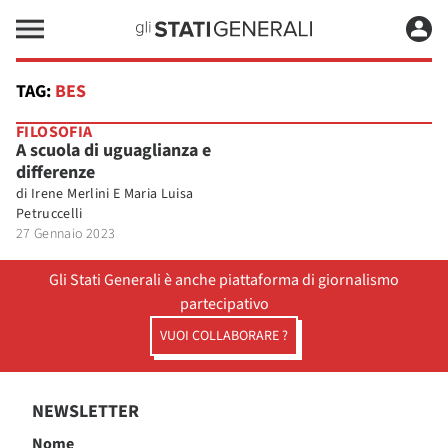
TAG:
BES
FILOSOFIA
A scuola di uguaglianza e
differenze
di
Irene Merlini E Maria Luisa
Petruccelli
27 Gennaio 2023
Gli Stati Generali è anche piattaforma di giornalismo
partecipativo
VUOI COLLABORARE ?
NEWSLETTER
Nome