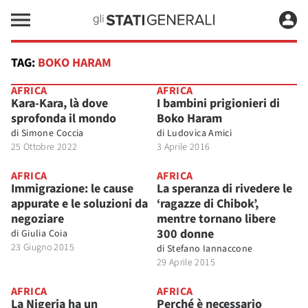
TAG:
BOKO HARAM
AFRICA
AFRICA
Kara-Kara, là dove
I bambini prigionieri di
sprofonda il mondo
Boko Haram
di
Simone Coccia
di
Ludovica Amici
25 Ottobre 2022
3 Aprile 2016
AFRICA
AFRICA
Immigrazione: le cause
La speranza di rivedere le
appurate e le soluzioni da
‘ragazze di Chibok’,
negoziare
mentre tornano libere
300 donne
di
Giulia Coia
23 Giugno 2015
di
Stefano Iannaccone
29 Aprile 2015
AFRICA
AFRICA
La Nigeria ha un
Perché è necessario