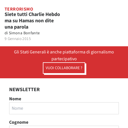
TERRORISMO
Siete tutti Charlie Hebdo
ma su Hamas non dite
una parola
di
Simona Bonfante
9 Gennaio 2015
Gli Stati Generali è anche piattaforma di giornalismo
partecipativo
VUOI COLLABORARE ?
NEWSLETTER
Nome
Cognome