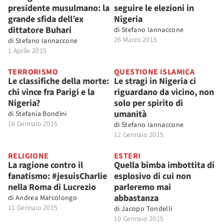
presidente musulmano: la
seguire le elezioni in
grande sfida dell’ex
Nigeria
dittatore Buhari
di
Stefano Iannaccone
26 Marzo 2015
di
Stefano Iannaccone
1 Aprile 2015
TERRORISMO
QUESTIONE ISLAMICA
Le classifiche della morte:
Le stragi in Nigeria ci
chi vince fra Parigi e la
riguardano da vicino, non
Nigeria?
solo per spirito di
umanità
di
Stefania Bondini
16 Gennaio 2015
di
Stefano Iannaccone
12 Gennaio 2015
RELIGIONE
ESTERI
La ragione contro il
Quella bimba imbottita di
fanatismo: #jesuisCharlie
esplosivo di cui non
nella Roma di Lucrezio
parleremo mai
abbastanza
di
Andrea Marcolongo
11 Gennaio 2015
di
Jacopo Tondelli
10 Gennaio 2015