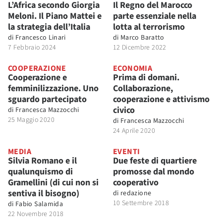
L’Africa secondo Giorgia
Il Regno del Marocco
Meloni. Il Piano Mattei e
parte essenziale nella
la strategia dell’Italia
lotta al terrorismo
di
Francesco Linari
di
Marco Baratto
7 Febbraio 2024
12 Dicembre 2022
COOPERAZIONE
ECONOMIA
Cooperazione e
Prima di domani.
femminilizzazione. Uno
Collaborazione,
sguardo partecipato
cooperazione e attivismo
civico
di
Francesca Mazzocchi
25 Maggio 2020
di
Francesca Mazzocchi
24 Aprile 2020
MEDIA
EVENTI
Silvia Romano e il
Due feste di quartiere
qualunquismo di
promosse dal mondo
Gramellini (di cui non si
cooperativo
sentiva il bisogno)
di
redazione
10 Settembre 2018
di
Fabio Salamida
22 Novembre 2018