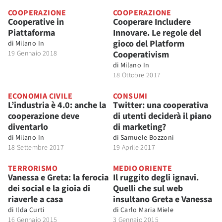
COOPERAZIONE
COOPERAZIONE
Cooperative in
Cooperare Includere
Piattaforma
Innovare. Le regole del
gioco del Platform
di
Milano In
19 Gennaio 2018
Cooperativism
di
Milano In
18 Ottobre 2017
ECONOMIA CIVILE
CONSUMI
L’industria è 4.0: anche la
Twitter: una cooperativa
cooperazione deve
di utenti deciderà il piano
diventarlo
di marketing?
di
Milano In
di
Samuele Bozzoni
18 Settembre 2017
19 Aprile 2017
TERRORISMO
MEDIO ORIENTE
Vanessa e Greta: la ferocia
Il ruggito degli ignavi.
dei social e la gioia di
Quelli che sul web
riaverle a casa
insultano Greta e Vanessa
di
Ilda Curti
di
Carlo Maria Miele
16 Gennaio 2015
3 Gennaio 2015