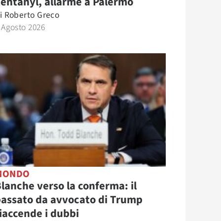
entanyl, allarme a Palermo
i
Roberto Greco
 Agosto 2026
MONDO
lanche verso la conferma: il
assato da avvocato di Trump
iaccende i dubbi