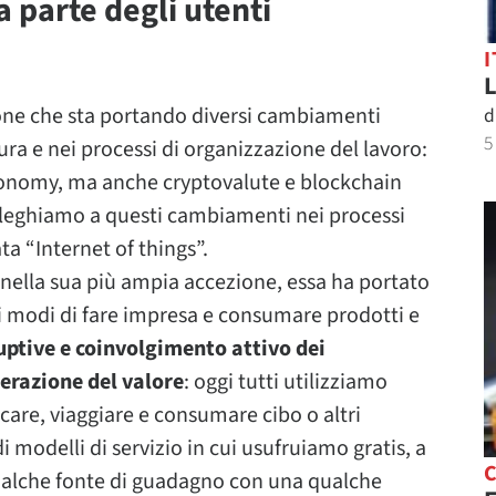
 parte degli utenti
I
L
ione che sta portando diversi cambiamenti
d
5
tura e nei processi di organizzazione del lavoro:
conomy, ma anche cryptovalute e blockchain
olleghiamo a questi cambiamenti nei processi
a “Internet of things”.
 nella sua più ampia accezione, essa ha portato
vi modi di fare impresa e consumare prodotti e
uptive
e coinvolgimento attivo dei
erazione del valore
: oggi tutti utilizziamo
care, viaggiare e consumare cibo o altri
i modelli di servizio in cui usufruiamo gratis, a
C
qualche fonte di guadagno con una qualche