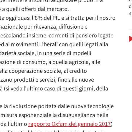
permettere ai soci di acquistare prodotti a
d
a quelli offerti dal mercato.
4
a oggi quasi l’8% del PIL e si tratta per il nostro
nazionale per rilevanza, diffusione e
 mescolando insieme correnti di pensiero legate
d ai movimenti Liberali con quelli legati alla
darietà sociale, in una serie di modelli
zione di consumo, a quella agricola, alle
lla cooperazione sociale, al credito
zano prodotti e servizi, fino alle nuove
(si veda l’ultimo caso di questi giorni, della
 la rivoluzione portata dalle nuove tecnologie
 misura esponenziale la disuguaglianza nella
eda l’ultimo
rapporto Oxfam del gennaio 2017
)