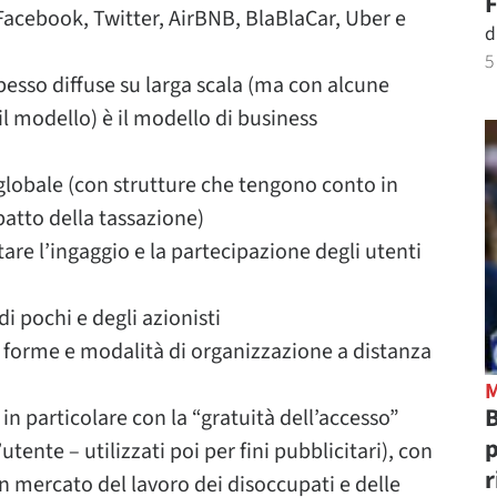
F
 Facebook, Twitter, AirBNB, BlaBlaCar, Uber e
d
5
pesso diffuse su larga scala (ma con alcune
 il modello) è il modello di business
 globale (con strutture che tengono conto in
patto della tassazione)
itare l’ingaggio e la partecipazione degli utenti
i pochi e degli azionisti
o forme e modalità di organizzazione a distanza
B
i in particolare con la “gratuità dell’accesso”
p
tente – utilizzati poi per fini pubblicitari), con
r
on mercato del lavoro dei disoccupati e delle