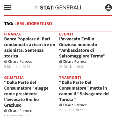
TAG:
#EMILIOGRAZIUSO
FINANZA
EVENTI
Banca Popolare di Bari
L’avvocato Emilio
condannata a risarcire un
Graziuso nominato
azionista. Sentenza
“Ambasciatore di
storica
Salsomaggiore Terme”
di
Chiara Perrucci
di
Chiara Perrucci
9 Dicembre 2022
25 Ottobre 2022
GIUSTIZIA
TRASPORTI
“Dalla Parte del
“Dalla Parte Del
Consumatore” elegge
Consumatore” mette in
come presidente
campo il “Salvagente del
l’avvocato Emilio
Turista”
Graziuso
di
Chiara Perrucci
23 Giugno 2022
di
Chiara Perrucci