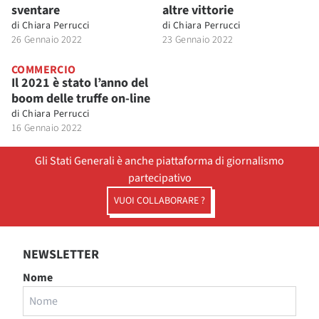
sventare
altre vittorie
di
Chiara Perrucci
di
Chiara Perrucci
26 Gennaio 2022
23 Gennaio 2022
COMMERCIO
Il 2021 è stato l’anno del
boom delle truffe on-line
di
Chiara Perrucci
16 Gennaio 2022
Gli Stati Generali è anche piattaforma di giornalismo
partecipativo
VUOI COLLABORARE ?
NEWSLETTER
Nome