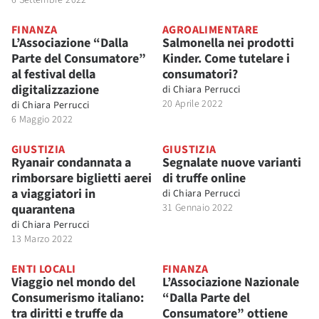
6 Settembre 2022
FINANZA
AGROALIMENTARE
L’Associazione “Dalla
Salmonella nei prodotti
Parte del Consumatore”
Kinder. Come tutelare i
al festival della
consumatori?
digitalizzazione
di
Chiara Perrucci
20 Aprile 2022
di
Chiara Perrucci
6 Maggio 2022
GIUSTIZIA
GIUSTIZIA
Ryanair condannata a
Segnalate nuove varianti
rimborsare biglietti aerei
di truffe online
a viaggiatori in
di
Chiara Perrucci
quarantena
31 Gennaio 2022
di
Chiara Perrucci
13 Marzo 2022
ENTI LOCALI
FINANZA
Viaggio nel mondo del
L’Associazione Nazionale
Consumerismo italiano:
“Dalla Parte del
tra diritti e truffe da
Consumatore” ottiene