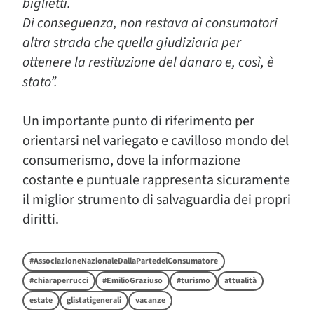
biglietti.
Di conseguenza, non restava ai consumatori
altra strada che quella giudiziaria per
ottenere la restituzione del danaro e, così, è
stato”.
Un importante punto di riferimento per
orientarsi nel variegato e cavilloso mondo del
consumerismo, dove la informazione
costante e puntuale rappresenta sicuramente
il miglior strumento di salvaguardia dei propri
diritti.
#AssociazioneNazionaleDallaPartedelConsumatore
#chiaraperrucci
#EmilioGraziuso
#turismo
attualità
estate
glistatigenerali
vacanze