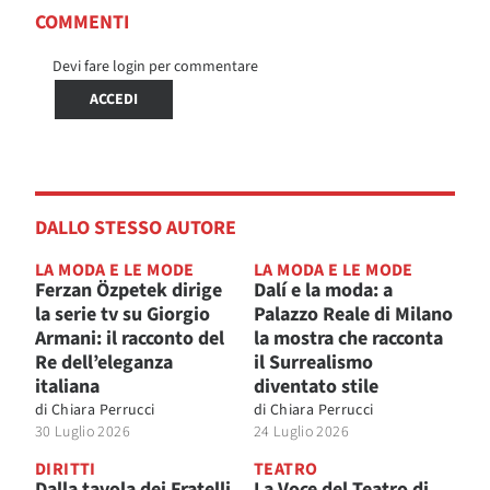
COMMENTI
Devi fare login per commentare
ACCEDI
DALLO STESSO AUTORE
LA MODA E LE MODE
LA MODA E LE MODE
Ferzan Özpetek dirige
Dalí e la moda: a
la serie tv su Giorgio
Palazzo Reale di Milano
Armani: il racconto del
la mostra che racconta
Re dell’eleganza
il Surrealismo
italiana
diventato stile
di
Chiara Perrucci
di
Chiara Perrucci
30 Luglio 2026
24 Luglio 2026
DIRITTI
TEATRO
Dalla tavola dei Fratelli
La Voce del Teatro di