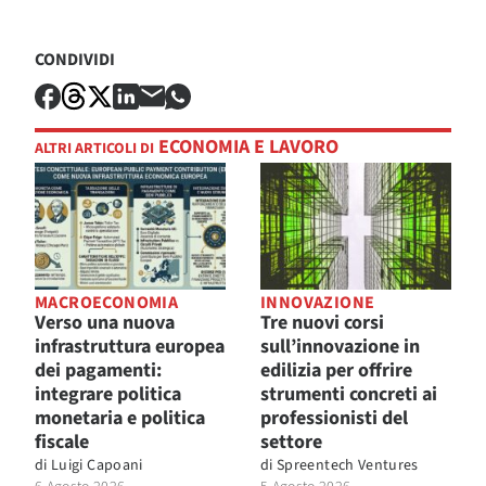
CONDIVIDI
ECONOMIA E LAVORO
ALTRI ARTICOLI DI
MACROECONOMIA
INNOVAZIONE
Verso una nuova
Tre nuovi corsi
infrastruttura europea
sull’innovazione in
dei pagamenti:
edilizia per offrire
integrare politica
strumenti concreti ai
monetaria e politica
professionisti del
fiscale
settore
di
Luigi Capoani
di
Spreentech Ventures