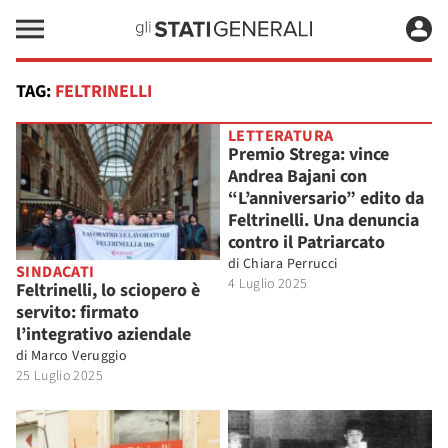
TAG:
FELTRINELLI
LETTERATURA
Premio Strega: vince
Andrea Bajani con
“L’anniversario” edito da
Feltrinelli. Una denuncia
contro il Patriarcato
di
Chiara Perrucci
SINDACATI
4 Luglio 2025
Feltrinelli, lo sciopero è
servito: firmato
l’integrativo aziendale
di
Marco Veruggio
25 Luglio 2025