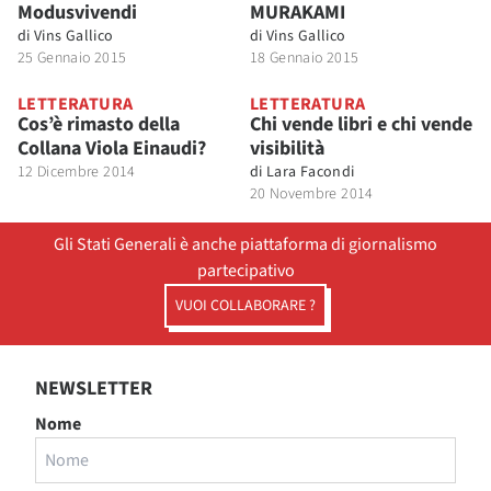
Modusvivendi
MURAKAMI
di
Vins Gallico
di
Vins Gallico
25 Gennaio 2015
18 Gennaio 2015
LETTERATURA
LETTERATURA
Cos’è rimasto della
Chi vende libri e chi vende
Collana Viola Einaudi?
visibilità
12 Dicembre 2014
di
Lara Facondi
20 Novembre 2014
Gli Stati Generali è anche piattaforma di giornalismo
partecipativo
VUOI COLLABORARE ?
NEWSLETTER
Nome