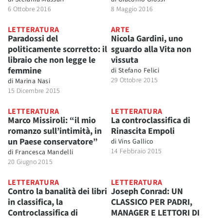
6 Ottobre 2016
8 Maggio 2016
LETTERATURA
ARTE
Paradossi del
Nicola Gardini, uno
politicamente scorretto: il
sguardo alla Vita non
libraio che non legge le
vissuta
femmine
di
Stefano Felici
29 Ottobre 2015
di
Marina Nasi
15 Dicembre 2015
LETTERATURA
LETTERATURA
Marco Missiroli: “il mio
La controclassifica di
romanzo sull’intimità, in
Rinascita Empoli
un Paese conservatore”
di
Vins Gallico
14 Febbraio 2015
di
Francesca Mandelli
20 Giugno 2015
LETTERATURA
LETTERATURA
Contro la banalità dei libri
Joseph Conrad: UN
in classifica, la
CLASSICO PER PADRI,
Controclassifica di
MANAGER E LETTORI DI