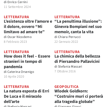
di
Enrico Cerrini
11 Settembre 2024
LETTERATURA
LETTERATURA
L’esistenza oltre l’amore e
“La penultima illusione”:
il dolore, ovvero “Mi
Ginevra Bompiani nel suo
limitavo ad amare te”
memoir, canta la vita
di
Oscar Nicodemo
di
Chiara Perrucci
8 Febbraio 2023
22 Gennaio 2022
LETTERATURA
LETTERATURA
How does it feel – Essere
La chimica della bellezza
stranieri in tempo di
di Piersandro Pallavicini
pandemia
di
Stefania Massari
7 Ottobre 2016
di
Caterina Orsenigo
10 Aprile 2020
LETTERATURA
GEOPOLITICA
La natura esposta di Erri
Wlodek Goldkorn:
De Luca e il miracolo
“Costruire muri ci porterà
dell’arte
alla tragedia globale”
di
Stefania Massari
di
Giacomo Giossi