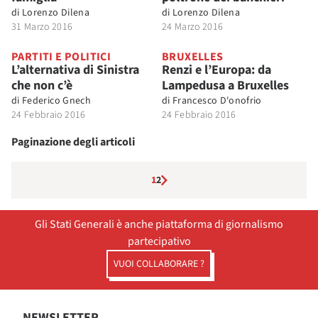
di
Lorenzo Dilena
di
Lorenzo Dilena
31 Marzo 2016
24 Marzo 2016
PARTITI E POLITICI
BRUXELLES
L’alternativa di Sinistra
Renzi e l’Europa: da
che non c’è
Lampedusa a Bruxelles
di
Federico Gnech
di
Francesco D'onofrio
24 Febbraio 2016
24 Febbraio 2016
Paginazione degli articoli
1
2
Gli Stati Generali è anche piattaforma di giornalismo
partecipativo
VUOI COLLABORARE ?
NEWSLETTER