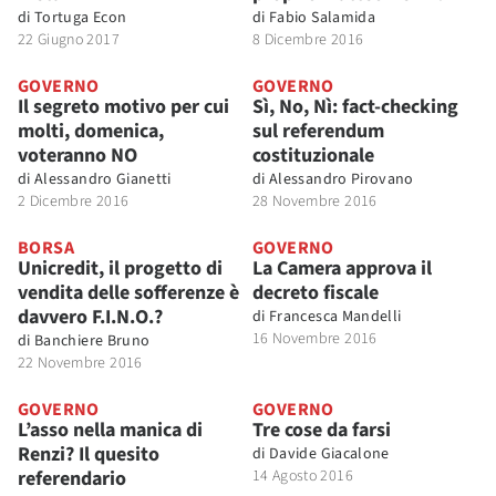
di
Tortuga Econ
di
Fabio Salamida
22 Giugno 2017
8 Dicembre 2016
GOVERNO
GOVERNO
Il segreto motivo per cui
Sì, No, Nì: fact-checking
molti, domenica,
sul referendum
voteranno NO
costituzionale
di
Alessandro Gianetti
di
Alessandro Pirovano
2 Dicembre 2016
28 Novembre 2016
BORSA
GOVERNO
Unicredit, il progetto di
La Camera approva il
vendita delle sofferenze è
decreto fiscale
davvero F.I.N.O.?
di
Francesca Mandelli
16 Novembre 2016
di
Banchiere Bruno
22 Novembre 2016
GOVERNO
GOVERNO
L’asso nella manica di
Tre cose da farsi
Renzi? Il quesito
di
Davide Giacalone
referendario
14 Agosto 2016