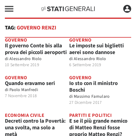
TAG:
GOVERNO RENZI
GOVERNO
GOVERNO
Il governo Conte bis alla
Le imposte sui biglietti
prova dei piccoli aeroporti
aerei sono dannose
di
Alessandro Riolo
di
Alessandro Riolo
10 Settembre 2019
6 Settembre 2019
GOVERNO
GOVERNO
Quando eravamo seri
Io sto con il ministro
Boschi
di
Paolo Manfredi
7 Novembre 2018
di
Massimo Famularo
27 Dicembre 2017
ECONOMIA CIVILE
PARTITI E POLITICI
Decreti contro la Povertà:
E se il più grande nemico
una svolta, ma solo a
di Matteo Renzi fosse
metà
proprio Matteo Renzi?