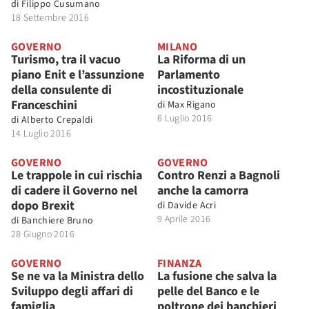
di
Filippo Cusumano
18 Settembre 2016
GOVERNO
MILANO
Turismo, tra il vacuo
La Riforma di un
piano Enit e l’assunzione
Parlamento
della consulente di
incostituzionale
Franceschini
di
Max Rigano
6 Luglio 2016
di
Alberto Crepaldi
14 Luglio 2016
GOVERNO
GOVERNO
Le trappole in cui rischia
Contro Renzi a Bagnoli
di cadere il Governo nel
anche la camorra
dopo Brexit
di
Davide Acri
9 Aprile 2016
di
Banchiere Bruno
28 Giugno 2016
GOVERNO
FINANZA
Se ne va la Ministra dello
La fusione che salva la
Sviluppo degli affari di
pelle del Banco e le
famiglia
poltrone dei banchieri