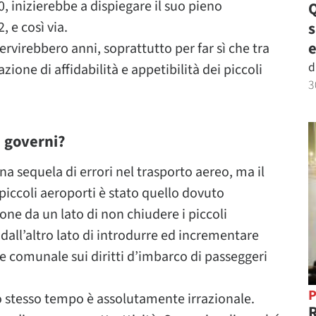
0, inizierebbe a dispiegare il suo pieno
Q
 e così via.
e
ervirebbero anni, soprattutto per far sì che tra
d
ione di affidabilità e appetibilità dei piccoli
3
i governi?
 sequela di errori nel trasporto aereo, ma il
iccoli aeroporti è stato quello dovuto
one da un lato di non chiudere i piccoli
dall’altro lato di introdurre ed incrementare
le comunale sui diritti d’imbarco di passeggeri
P
 stesso tempo è assolutamente irrazionale.
R