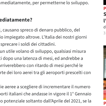
mmediatamente, per permetterne lo sviluppo.
P
S
mediatamente?
l
d
ivi, causano spreco di denaro pubblico, del
3
impiegato altrove. L’Italia dei nostri giorni
precare i soldi dei cittadini.
un utile volano di sviluppo, qualsiasi misura
ti dopo una latenza di mesi, ed andrebbe a
arriverebbero con ritardo di mesi perché le
 dei loro aerei tra gli aeroporti prescelti con
e aeree a scegliere di incrementare il numero
porti italiani che andasse in vigore il 1° Gennaio
o potenziale soltanto dall’Aprile del 2021, se la
P