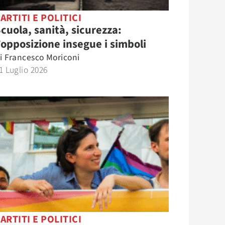
ARTITI E POLITICI
cuola, sanità, sicurezza:
’opposizione insegue i simboli
i
Francesco Moriconi
1 Luglio 2026
ARTITI E POLITICI