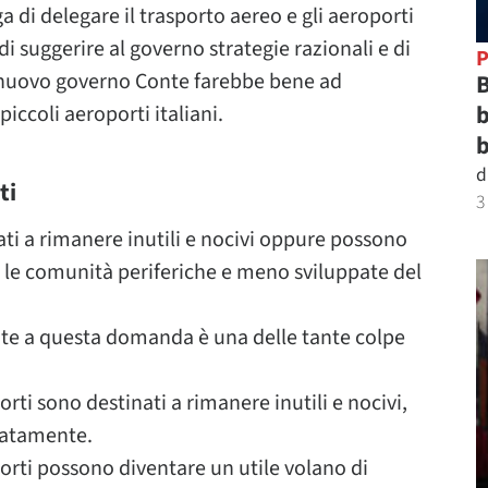
 di delegare il trasporto aereo e gli aeroporti
i suggerire al governo strategie razionali e di
P
 nuovo governo Conte farebbe bene ad
B
b
piccoli aeroporti italiani.
b
d
ti
3
ati a rimanere inutili e nocivi oppure possono
r le comunità periferiche e meno sviluppate del
nte a questa domanda è una delle tante colpe
orti sono destinati a rimanere inutili e nocivi,
iatamente.
oporti possono diventare un utile volano di