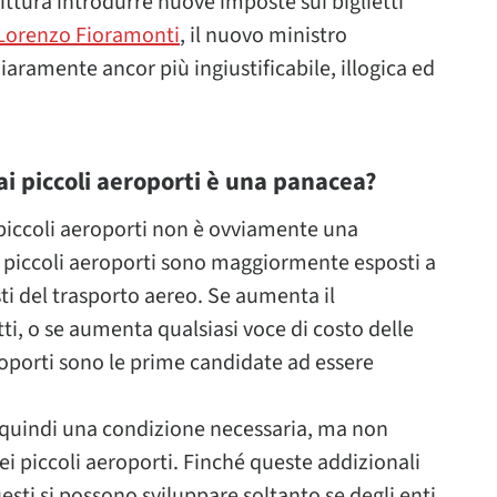
rittura introdurre nuove imposte sui biglietti
Lorenzo Fioramonti
, il nuovo ministro
iaramente ancor più ingiustificabile, illogica ed
 ai piccoli aeroporti è una panacea?
i piccoli aeroporti non è ovviamente una
I piccoli aeroporti sono maggiormente esposti a
osti del trasporto aereo. Se aumenta il
tti, o se aumenta qualsiasi voce di costo delle
roporti sono le prime candidate ad essere
è quindi una condizione necessaria, ma non
ei piccoli aeroporti. Finché queste addizionali
sti si possono sviluppare soltanto se degli enti