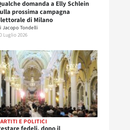
ualche domanda a Elly Schlein
sulla prossima campagna
lettorale di Milano
i
Jacopo Tondelli
0 Luglio 2026
ARTITI E POLITICI
estare fedeli, dopo il