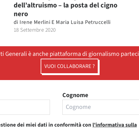
dell’altruismo – la posta del cigno
nero
di
Irene Merlini E Maria Luisa Petruccelli
18 Settembre 2020
ati Generali è anche piattaforma di giornalismo partec
VUOI COLLABORARE ?
Cognome
estione dei miei dati in conformità con
l'informativa sulla