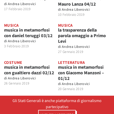
Mauro Lanza 04/12
di
Andrea Liberovici
17 Febbraio 2019
di
Andrea Liberovici
10 Febbraio 2019
MUSICA
MUSICA
musica in metamorfosi
la trasparenza della
con daniel teruggi 03/12
parola omaggio a Primo
Levi
di
Andrea Liberovici
3 Febbraio 2019
di
Andrea Liberovici
27 Gennaio 2019
COSTUME
LETTERATURA
musica in metamorfosi
musica in metamorfosi
con gualtiero dazzi 02/12
con Giacomo Manzoni –
01/12
di
Andrea Liberovici
26 Gennaio 2019
di
Andrea Liberovici
20 Gennaio 2019
Gli Stati Generali è anche piattaforma di giornalismo
partecipativo