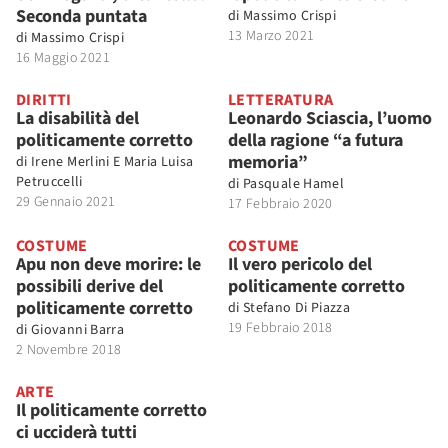
Seconda puntata
di
Massimo Crispi
13 Marzo 2021
di
Massimo Crispi
16 Maggio 2021
DIRITTI
LETTERATURA
La disabilità del
Leonardo Sciascia, l’uomo
politicamente corretto
della ragione “a futura
memoria”
di
Irene Merlini E Maria Luisa
Petruccelli
di
Pasquale Hamel
29 Gennaio 2021
17 Febbraio 2020
COSTUME
COSTUME
Apu non deve morire: le
Il vero pericolo del
possibili derive del
politicamente corretto
politicamente corretto
di
Stefano Di Piazza
19 Febbraio 2018
di
Giovanni Barra
2 Novembre 2018
ARTE
Il politicamente corretto
ci ucciderà tutti