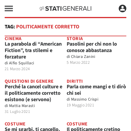
TAG:
POLITICAMENTE CORRETTO
CINEMA
STORIA
La parabola di “American
Pasolini per chi non lo
Fiction”, tra stilemi e
conosce abbastanza
forzature
di
Chiara Zanini
5 Marzo 2022
di
Alfio Squillaci
21 Marzo 2024
QUESTIONI DI GENERE
DIRITTI
Perché la cancel culture e
Parla come mangi e ti dirò
il politicamente corretto
chi sei
esistono (e servono)
di
Massimo Crispi
19 Maggio 2021
di
Mattia Marasti
31 Luglio 2021
COSTUME
COSTUME
Se mi sgarbi, ti cancello.
Il politicamente cretino