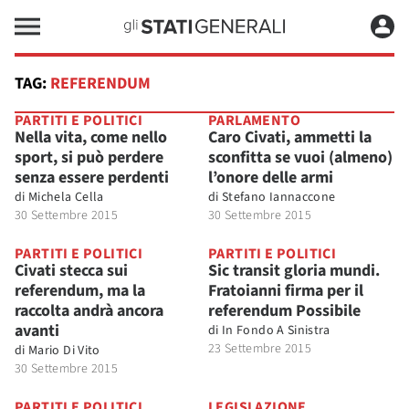
TAG:
REFERENDUM
PARTITI E POLITICI
PARLAMENTO
Nella vita, come nello
Caro Civati, ammetti la
sport, si può perdere
sconfitta se vuoi (almeno)
senza essere perdenti
l’onore delle armi
di
Michela Cella
di
Stefano Iannaccone
30 Settembre 2015
30 Settembre 2015
PARTITI E POLITICI
PARTITI E POLITICI
Civati stecca sui
Sic transit gloria mundi.
referendum, ma la
Fratoianni firma per il
raccolta andrà ancora
referendum Possibile
avanti
di
In Fondo A Sinistra
23 Settembre 2015
di
Mario Di Vito
30 Settembre 2015
PARTITI E POLITICI
LEGISLAZIONE