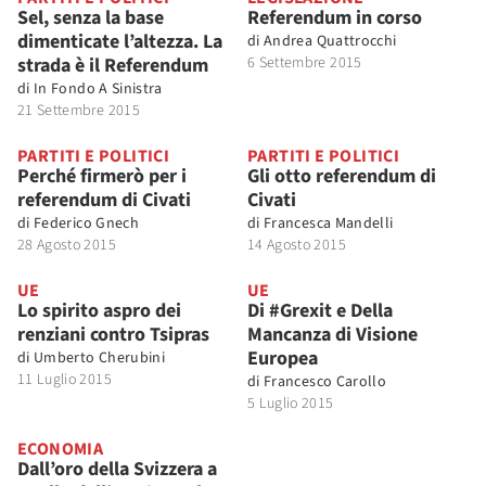
Sel, senza la base
Referendum in corso
dimenticate l’altezza. La
di
Andrea Quattrocchi
strada è il Referendum
6 Settembre 2015
di
In Fondo A Sinistra
21 Settembre 2015
PARTITI E POLITICI
PARTITI E POLITICI
Perché firmerò per i
Gli otto referendum di
referendum di Civati
Civati
di
Federico Gnech
di
Francesca Mandelli
28 Agosto 2015
14 Agosto 2015
UE
UE
Lo spirito aspro dei
Di #Grexit e Della
renziani contro Tsipras
Mancanza di Visione
Europea
di
Umberto Cherubini
11 Luglio 2015
di
Francesco Carollo
5 Luglio 2015
ECONOMIA
Dall’oro della Svizzera a