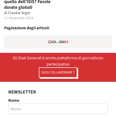
quello dell’ISIS? Favole
dorate globali
di
Claudia Segre
17 Novembre 2014
Paginazione degli articoli
1
2
3
…
9
10
11
Gli Stati Generali è anche piattaforma di giornalismo
partecipativo
VUOI COLLABORARE ?
NEWSLETTER
Nome