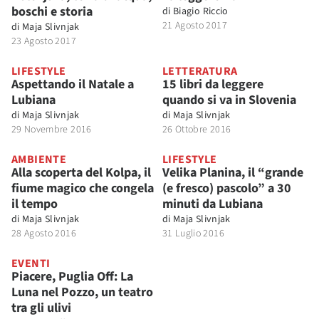
boschi e storia
di
Biagio Riccio
21 Agosto 2017
di
Maja Slivnjak
23 Agosto 2017
LIFESTYLE
LETTERATURA
Aspettando il Natale a
15 libri da leggere
Lubiana
quando si va in Slovenia
di
Maja Slivnjak
di
Maja Slivnjak
29 Novembre 2016
26 Ottobre 2016
AMBIENTE
LIFESTYLE
Alla scoperta del Kolpa, il
Velika Planina, il “grande
fiume magico che congela
(e fresco) pascolo” a 30
il tempo
minuti da Lubiana
di
Maja Slivnjak
di
Maja Slivnjak
28 Agosto 2016
31 Luglio 2016
EVENTI
Piacere, Puglia Off: La
Luna nel Pozzo, un teatro
tra gli ulivi