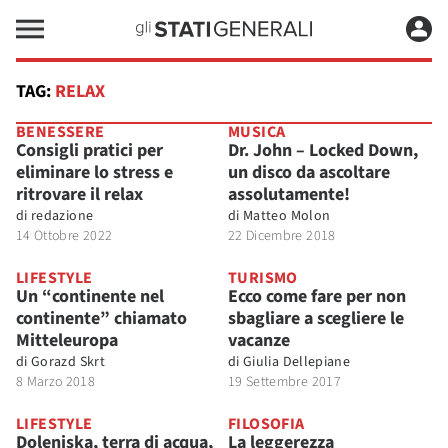
TAG:
RELAX
BENESSERE
MUSICA
Consigli pratici per
Dr. John – Locked Down,
eliminare lo stress e
un disco da ascoltare
ritrovare il relax
assolutamente!
di
redazione
di
Matteo Molon
14 Ottobre 2022
22 Dicembre 2018
LIFESTYLE
TURISMO
Un “continente nel
Ecco come fare per non
continente” chiamato
sbagliare a scegliere le
Mitteleuropa
vacanze
di
Gorazd Skrt
di
Giulia Dellepiane
8 Marzo 2018
19 Settembre 2017
LIFESTYLE
FILOSOFIA
Dolenjska, terra di acqua,
La leggerezza