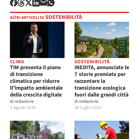
SOSTENIBILITÀ
ALTRI ARTICOLI DI
CLIMA
SOSTENIBILITÀ
TIM presenta il piano
INEDITA, annunciate le
di transizione
7 storie premiate per
climatica per ridurre
raccontare la
ll’impatto ambientale
transizione ecologica
della crescita digitale
fuori dalle grandi città
di
redazione
di
redazione
3 Agosto 2026
28 Luglio 2026